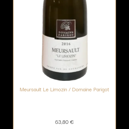
Meursault Le Limozin / Domaine Parigot
63,80
€