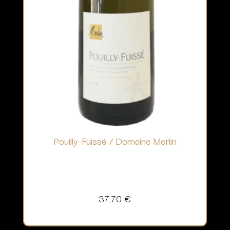
Pouilly-Fuissé / Domaine Merlin
37,70
€