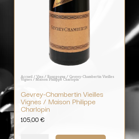
Accueil
/
Vins
/
Bourgogne
/ Gevrey-Chambertin Vieilles
Vignes / Maison Philippe Charlopin
Gevrey-Chambertin Vieilles
Vignes / Maison Philippe
Charlopin
105,00
€
quantité
de