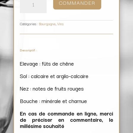
COMMANDER
Gevrey-
Chambertin
Vieilles
Vignes
/
Maison
Philippe
Charlopin
Catégories :
Bourgogne
,
Vins
Descriptif :
Elevage : fûts de chêne
Sol : calcaire et argilo-calcaire
Nez : notes de fruits rouges
Bouche : minérale et charnue
En cas de commande en ligne, merci
de préciser en commentaire, le
millésime souhaité