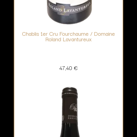
Chablis 1er Cru Fourchaume / Domaine
Roland Lavantureux
47,40
€