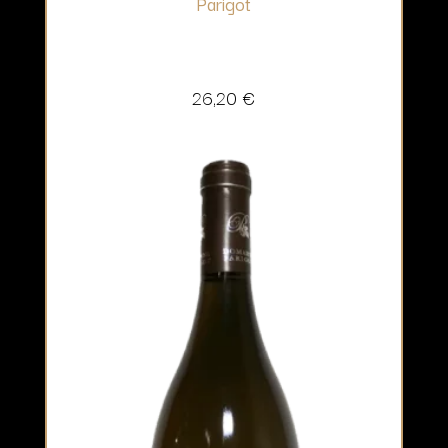
Parigot
26,20
€