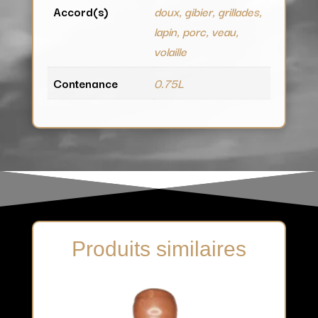
Accord(s)
doux, gibier, grillades,
lapin, porc, veau,
volaille
Contenance
0.75L
Produits similaires