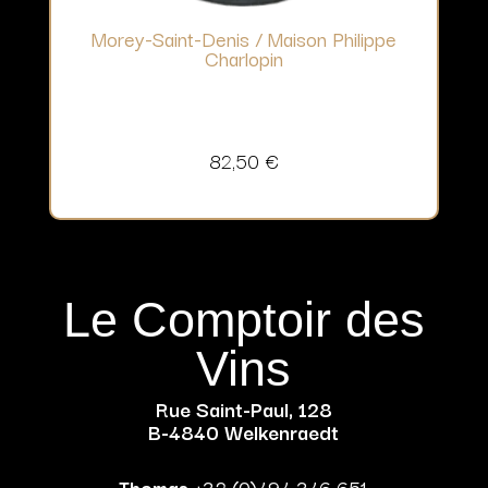
Morey-Saint-Denis / Maison Philippe
Charlopin
82,50
€
Le Comptoir des
Vins
Rue Saint-Paul, 128
B-4840 Welkenraedt
Thomas
+32 (0)494 346 651