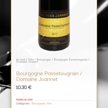
Accueil
/
Vins
/
Bourgogne
/ Bourgogne Passetougrain /
Domaine Joannet
Bourgogne Passetougrain /
Domaine Joannet
10,30
€
Rupture de stock
Catégories :
Bourgogne
,
Vins