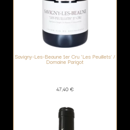
Savigny-Les-Beaune 1er Cru ‘Les Peuillets’ /
Domaine Parigot
47,40
€