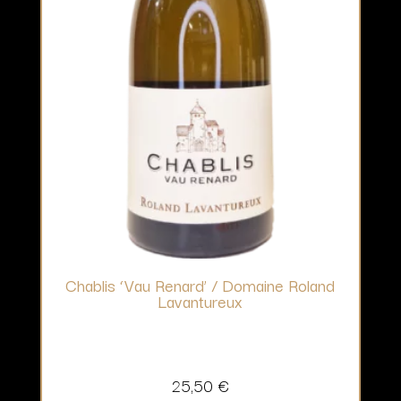
Chablis ‘Vau Renard’ / Domaine Roland
Lavantureux
25,50
€