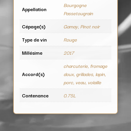
Bourgogne
Appellation
Passetougrain
Cépage(s)
Gamay, Pinot noir
Type de vin
Rouge
Millésime
2017
charcuterie, fromage
Accord(s)
doux, grillades, lapin,
porc, veau, volaille
Contenance
0.75L