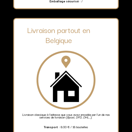
Emballage sécurisé :
/
Livraison partout en
Belgique
Livraison classique à l’adresse que vous avez encodée par l’un de nos
services de livraison (
Bpost, DPD, DHL…
).
Transport :
8.00 € / 18 bouteilles