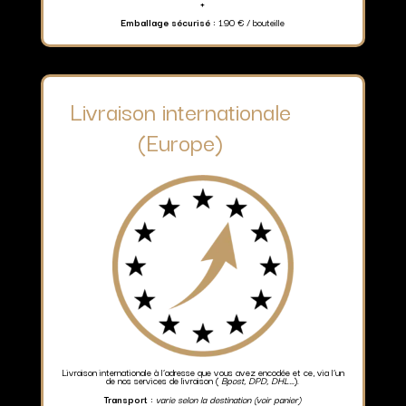
+
Emballage sécurisé :
1.90 € / bouteille
Livraison internationale
(Europe)
Livraison internationale à l’adresse que vous avez encodée et ce, via l’un
de nos services de livraison (
Bpost, DPD, DHL…
).
Transport :
varie selon la destination (voir panier)