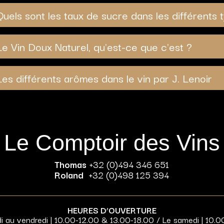
Quels sont les taux de sucre dans les différents 
Le Vin Doux Naturel, qu'est-ce que c'est ?
Les différents arômes dans le vin par J. Lenoir
Le Comptoir des Vins
Thomas
+32 (0)494 346 651
Roland
+32 (0)498 125 394
HEURES D’OUVERTURE
di au vendredi | 10.00-12.00 & 13.00-18.00 / Le samedi | 10.0