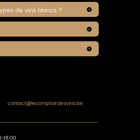
types de vins blancs ?
contact@lecomptoirdesvins.be
0-18.00