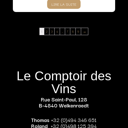
LIRE LA SUITE
1
2
3
4
…
7
8
9
→
Le Comptoir des
Vins
Rue Saint-Paul, 128
B-4840 Welkenraedt
Thomas
+32 (0)494 346 651
Roland
+32 (0)498 125 394