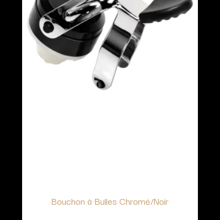
Bouchon à Bulles Chromé/Noir