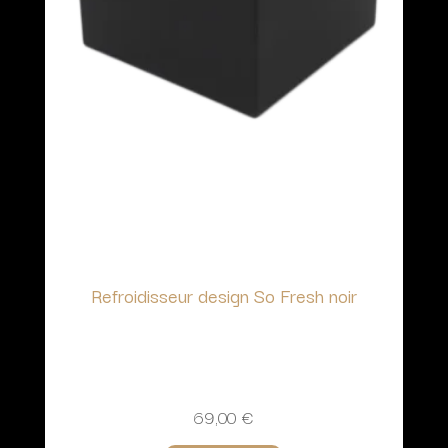
Refroidisseur design So Fresh noir
69,00
€