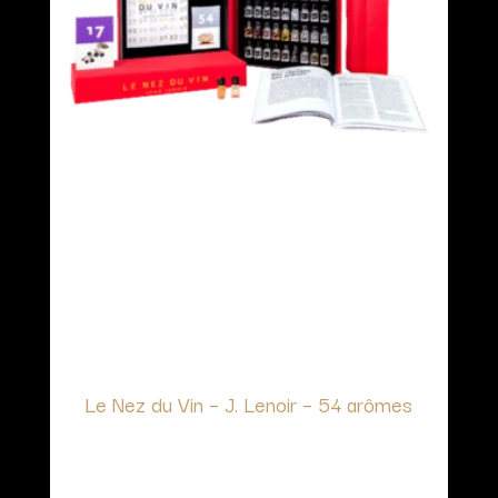
Le Nez du Vin – J. Lenoir – 54 arômes