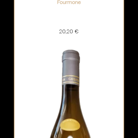
Fourmone
20,20
€