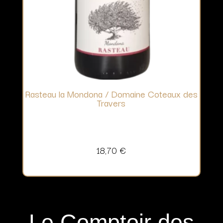
Rasteau la Mondona / Domaine Coteaux des
Travers
18,70
€
Le Comptoir des