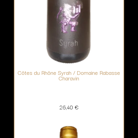
Côtes du Rhône Syrah / Domaine Rabasse
Charavin
26,40
€