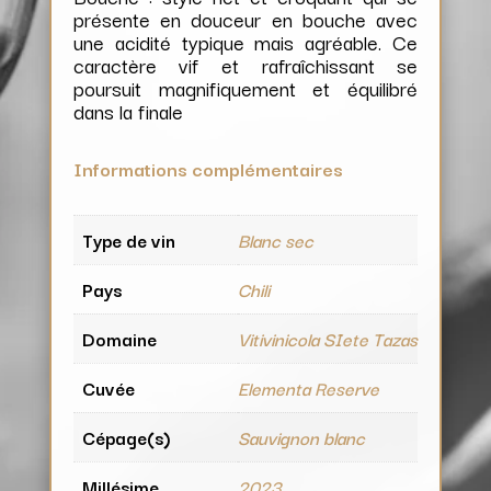
présente en douceur en bouche avec
une acidité typique mais agréable. Ce
caractère vif et rafraîchissant se
poursuit magnifiquement et équilibré
dans la finale
Informations complémentaires
Type de vin
Blanc sec
Pays
Chili
Domaine
Vitivinicola SIete Tazas
Cuvée
Elementa Reserve
Cépage(s)
Sauvignon blanc
Millésime
2023