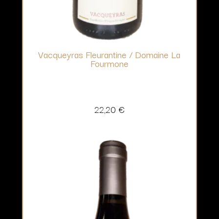
Vacqueyras Fleurantine / Domaine La
Fourmone
22,20
€