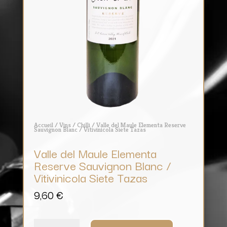
Accueil
/
Vins
/
Chilli
/ Valle del Maule Elementa Reserve
Sauvignon Blanc / Vitivinicola Siete Tazas
Valle del Maule Elementa
Reserve Sauvignon Blanc /
Vitivinicola Siete Tazas
9,60
€
quantité
de