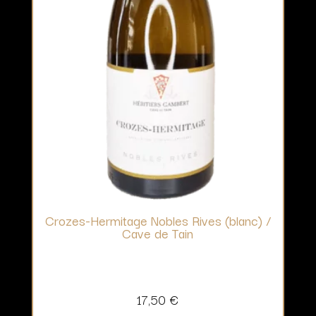
Crozes-Hermitage Nobles Rives (blanc) /
Cave de Tain
17,50
€