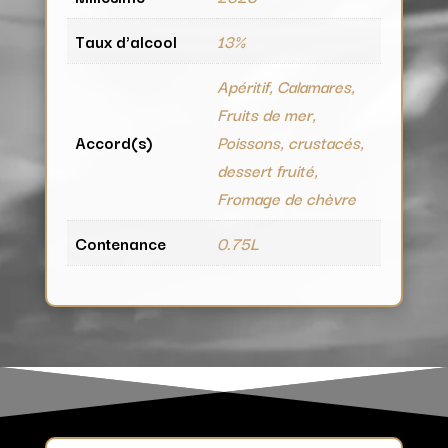
Taux d'alcool
13%
Apéritif, Calamares,
Fruits de mer,
Accord(s)
Poissons, crustacés,
dessert fruité,
Fromage de chèvre
Contenance
0.75L