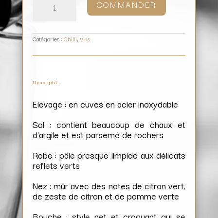
COMMANDER
Valle
del
Maule
Elementa
Reserve
Sauvignon
Blanc
/
Vitivinicola
Catégories :
Chilli
,
Vins
Siete
Tazas
Descriptif :
Elevage : en cuves en acier inoxydable
Sol : contient beaucoup de chaux et
d’argile et est parsemé de rochers
Robe : pâle presque limpide aux délicats
reflets verts
Nez : mûr avec des notes de citron vert,
de zeste de citron et de pomme verte
Bouche : style net et croquant qui se