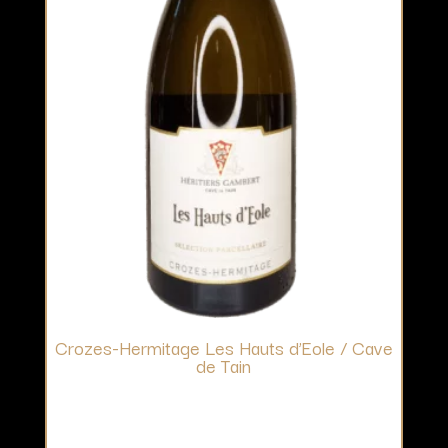
Crozes-Hermitage Les Hauts d’Eole / Cave
de Tain