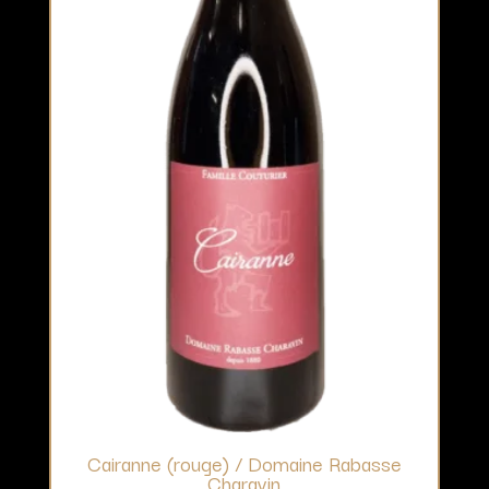
Cairanne (rouge) / Domaine Rabasse
Charavin