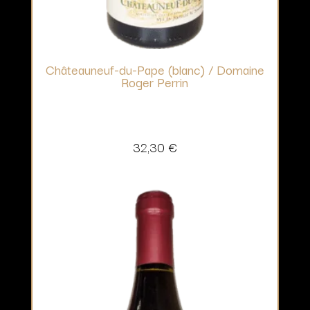
Châteauneuf-du-Pape (blanc) / Domaine
Roger Perrin
32,30
€