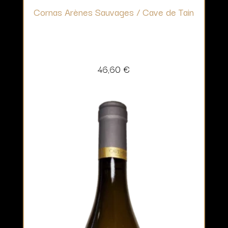
Cornas Arènes Sauvages / Cave de Tain
46,60
€