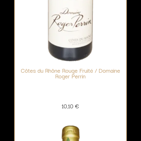
Côtes du Rhône Rouge Fruité / Domaine
Roger Perrin
10,10
€