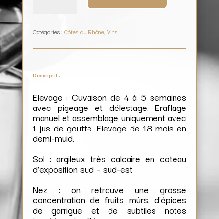
Paul
/
Domaine
Coteaux
des
Travers
Catégories :
Côtes du Rhône
,
Vins
Descriptif :
Elevage : Cuvaison de 4 à 5 semaines
avec pigeage et délestage. Eraflage
manuel et assemblage uniquement avec
1 jus de goutte. Elevage de 18 mois en
demi-muid.
Sol : argileux très calcaire en coteau
d’exposition sud – sud-est
Nez : on retrouve une grosse
concentration de fruits mûrs, d’épices
de garrigue et de subtiles notes