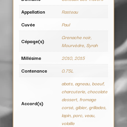
Appellation
Rasteau
Cuvée
Paul
Grenache noir,
Cépage(s)
Mourvèdre, Syrah
Millésime
2010, 2015
Contenance
0.75L
abats, agneau, boeuf,
charcuterie, chocolate
dessert, fromage
Accord(s)
corsé, gibier, grillades,
lapin, porc, veau,
volaille