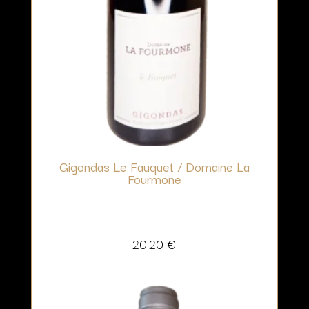
Gigondas Le Fauquet / Domaine La
Fourmone
20,20
€