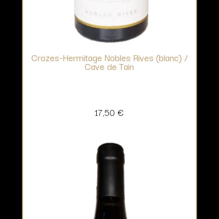
Crozes-Hermitage Nobles Rives (blanc) /
Cave de Tain
17,50
€