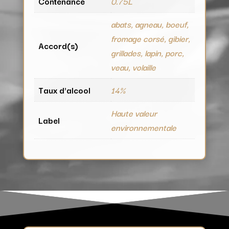
Contenance
0.75L
abats, agneau, boeuf,
fromage corsé, gibier,
Accord(s)
grillades, lapin, porc,
veau, volaille
Taux d'alcool
14%
Haute valeur
Label
environnementale