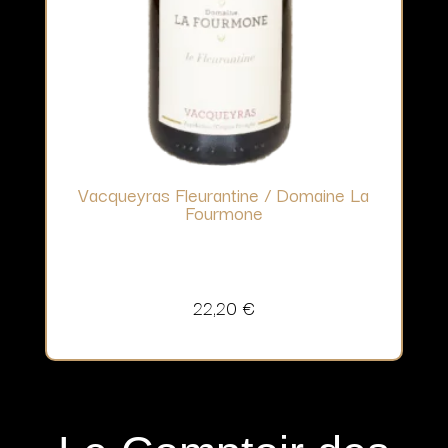
Vacqueyras Fleurantine / Domaine La
Fourmone
22,20
€