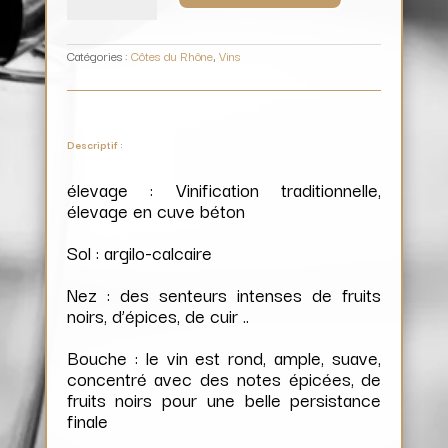
Syrah
/
Domaine
Rabasse
Charavin
Catégories :
Côtes du Rhône
,
Vins
Descriptif :
élevage : Vinification traditionnelle,
élevage en cuve béton
Sol : argilo-calcaire
Nez : des senteurs intenses
de fruits
noirs, d’épices, de cuir ..
Bouche : le vin est rond, ample, suave,
concentré avec des notes épicées, de
fruits noirs pour une belle persistance
finale