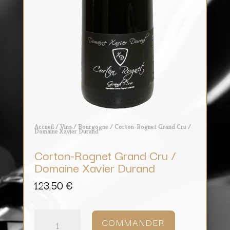
Accueil
/
Vins
/
Bourgogne
/ Corton-Rognet Grand Cru /
Domaine Xavier Durand
Corton-Rognet Grand Cru /
Domaine Xavier Durand
123,50
€
quantité
de
COMMANDER
Corton-
Rognet
Grand