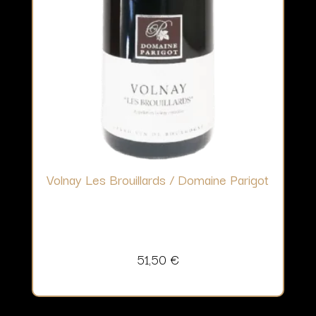
Volnay Les Brouillards / Domaine Parigot
51,50
€