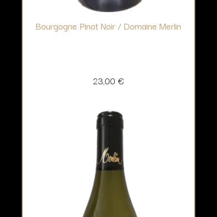
Bourgogne Pinot Noir / Domaine Merlin
23,00
€