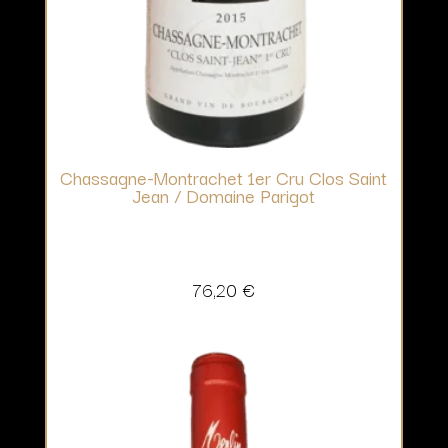
Chassagne-Montrachet 1er Cru Clos Saint
Jean / Domaine Parigot
76,20
€