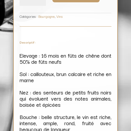
Cru
/
Domaine
Xavier
Durand
Catégories :
Bourgogne
,
Vins
Descriptif :
Elevage : 16 mois en fûts de chêne dont
50% de fûts neufs
Sol : caillouteux, brun calcaire et riche en
marne
Nez : des senteurs de petits fruits noirs
qui évoluent vers des notes animales,
boisée et épicées
Bouche : belle structure, le vin est riche,
intense, ample, rond, fruité avec
beaucoup de longueur