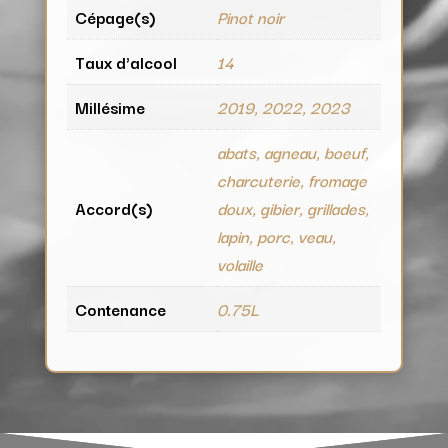
Cépage(s)
Pinot noir
Taux d'alcool
14
Millésime
2019, 2022, 2023
abats, agneau, boeuf,
charcuterie, fromage
Accord(s)
doux, gibier, grillades,
lapin, porc, veau,
volaille
Contenance
0.75L