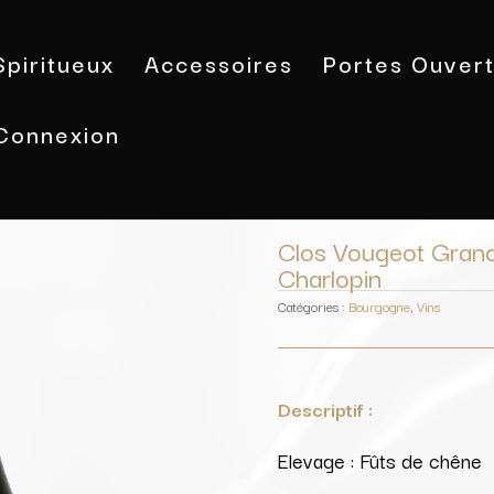
Spiritueux
Accessoires
Portes Ouver
Connexion
Accueil
/
Vins
/
Bourgogne
/ Clos Vo
Clos Vougeot Grand
Charlopin
Catégories :
Bourgogne
,
Vins
Descriptif :
Elevage : Fûts de chêne