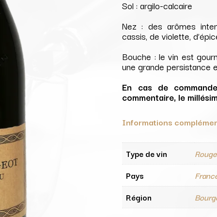
Sol : argilo-calcaire
Nez : des arômes inten
cassis, de violette, d’épi
Bouche : le vin est gour
une grande persistance e
En cas de commande 
commentaire, le millési
Informations complémen
Type de vin
Roug
Pays
Franc
Région
Bourg