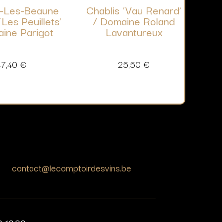
y-Les-Beaune
Chablis ‘Vau Renard’
‘Les Peuillets’
/ Domaine Roland
ine Parigot
Lavantureux
47,40
€
25,50
€
contact@lecomptoirdesvins.be