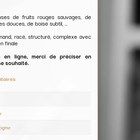
ses de fruits rouges sauvages, de
ces douces, de boisé subtil, …
mand, racé, structuré, complexe avec
n finale
en ligne, merci de préciser en
me souhaité.
taires
e
e
ogne