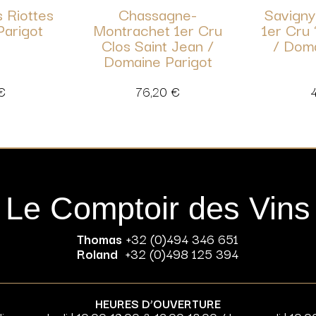
 Riottes
Chassagne-
Savign
Parigot
Montrachet 1er Cru
1er Cru 
Clos Saint Jean /
/ Doma
Domaine Parigot
€
76,20
€
Le Comptoir des Vins
Thomas
+32 (0)494 346 651
Roland
+32 (0)498 125 394
HEURES D’OUVERTURE