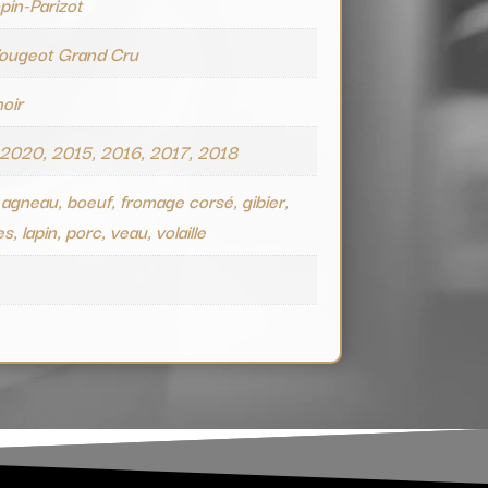
pin-Parizot
Vougeot Grand Cru
noir
 2020, 2015, 2016, 2017, 2018
 agneau, boeuf, fromage corsé, gibier,
es, lapin, porc, veau, volaille