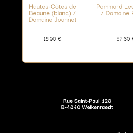
Hautes-Côtes de
Pommard Les
Beaune (blanc) /
/ Domaine 
Domaine Joannet
18,90
€
57,60
Rue Saint-Paul, 128
B-4840 Welkenraedt