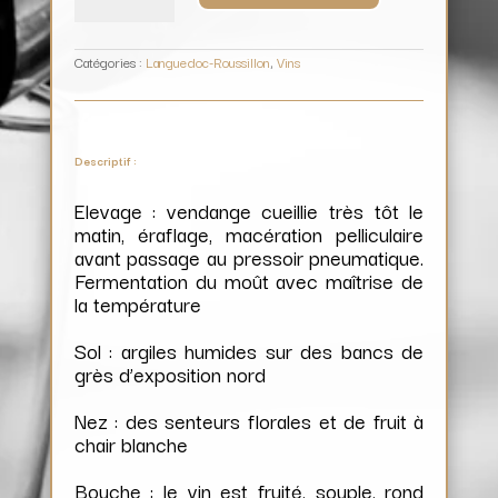
Le
Blanc
/
Domaine
La
Grave
Catégories :
Languedoc-Roussillon
,
Vins
Descriptif :
Elevage : vendange cueillie très tôt le
matin, éraflage, macération pelliculaire
avant passage au pressoir pneumatique.
Fermentation du moût avec maîtrise de
la température
Sol : argiles humides sur des bancs de
grès d’exposition nord
Nez : des senteurs florales et de fruit à
chair blanche
Bouche : le vin est fruité, souple, rond