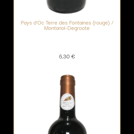
Pays d’Oc Terre des Fontaines (rouge) /
Montariol-Degroote
6,30
€