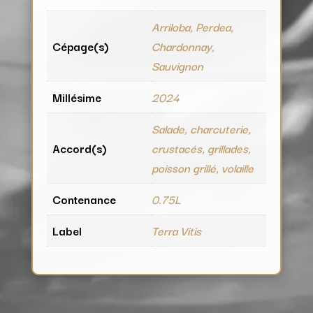
Arriloba, Perdea,
Cépage(s)
Chardonnay,
Sauvignon
Millésime
2024
Salade, charcuterie,
Accord(s)
crustacés, grillades,
poisson grillé, volaille
Contenance
0.75L
Label
Terra Vitis