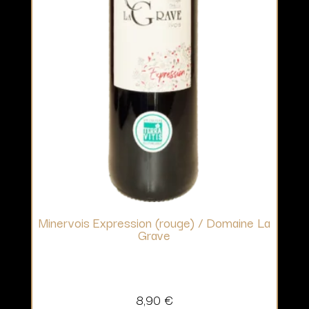
Minervois Expression (rouge) / Domaine La
Grave
8,90
€