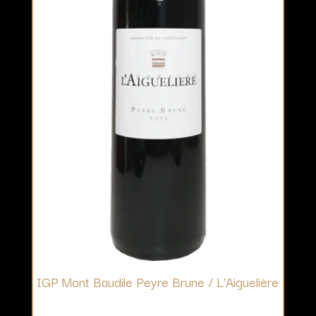
IGP Mont Baudile Peyre Brune / L’Aiguelière