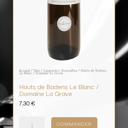
Accueil
/
Vins
/
Languedoc-Roussillon
/ Hauts de Badens
Le Blanc / Domaine La Grave
Hauts de Badens Le Blanc /
Domaine La Grave
7,30
€
quantité
de
COMMANDER
Hauts
de
Badens