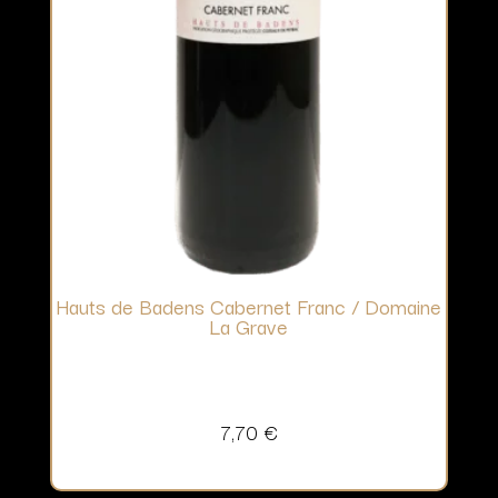
Hauts de Badens Cabernet Franc / Domaine
La Grave
7,70
€