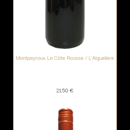
Montpeyroux La Côte Rousse / L’Aiguelière
21,50
€