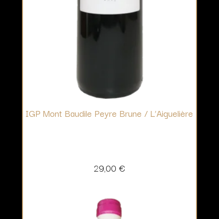
IGP Mont Baudile Peyre Brune / L’Aiguelière
29,00
€