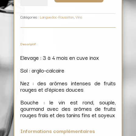
des
Fontaines
(rouge)
/
Montariol-
Degroote
Catégories :
Languedoc-Roussillon
,
Vins
Descriptif :
Elevage : 3 à 4 mois en cuve inox
Sol : argilo-calcaire
Nez : des arômes intenses de fruits
rouges et d’épices douces
Bouche : le vin est rond, souple,
gourmand avec des arômes de fruits
rouges frais et des tanins fins et soyeux
Informations complémentaires