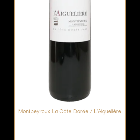
Montpeyroux La Côte Dorée / L’Aiguelière