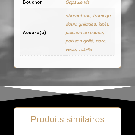
Bouchon
Capsule vis
charcuterie, fromage
doux, grillades, lapin,
Accord(s)
poisson en sauce,
poisson grillé, porc,
veau, volaille
Produits similaires