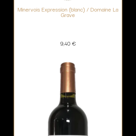
Minervois Expression (blanc) / Domaine La
Grave
9,40
€