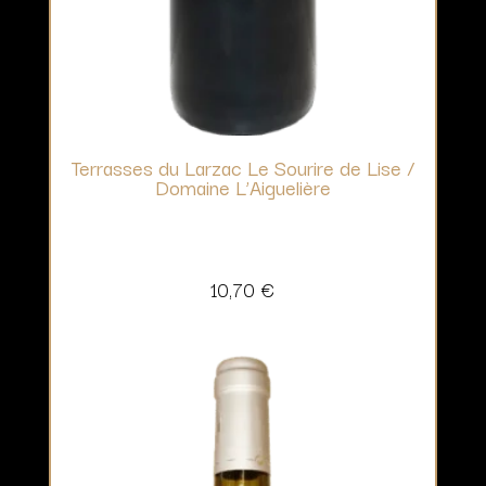
Terrasses du Larzac Le Sourire de Lise /
Domaine L’Aiguelière
10,70
€