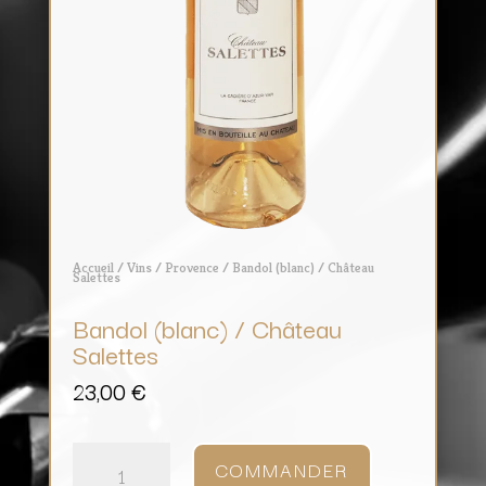
Accueil
/
Vins
/
Provence
/ Bandol (blanc) / Château
Salettes
Bandol (blanc) / Château
Salettes
23,00
€
quantité
de
COMMANDER
Bandol
(blanc)
/