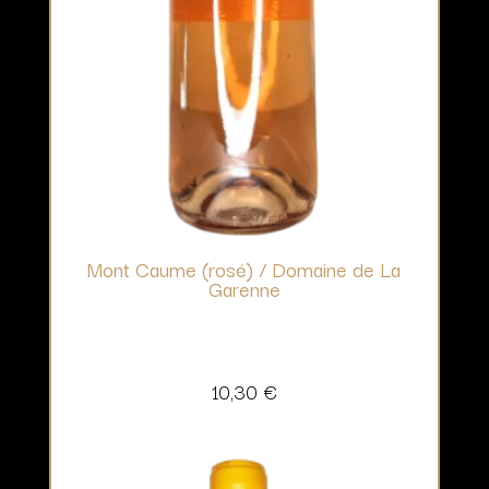
Mont Caume (rosé) / Domaine de La
Garenne
10,30
€