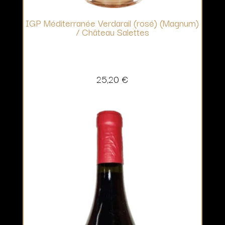
IGP Méditerranée Verdarail (rosé) (Magnum)
/ Château Salettes
25,20
€