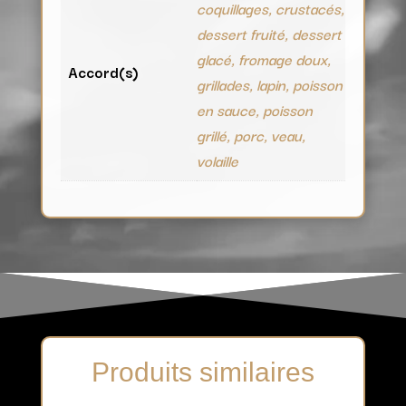
coquillages, crustacés,
dessert fruité, dessert
glacé, fromage doux,
Accord(s)
grillades, lapin, poisson
en sauce, poisson
grillé, porc, veau,
volaille
Produits similaires