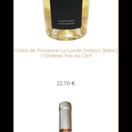
Côtes de Provence La Londe Instinct (blanc)
/ Château Pas du Cerf
22,70
€