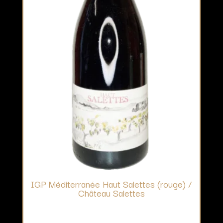
IGP Méditerranée Haut Salettes (rouge) /
Château Salettes