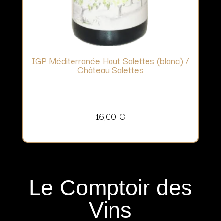
IGP Méditerranée Haut Salettes (blanc) /
Château Salettes
16,00
€
Le Comptoir des
Vins