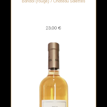
Bandol (rouge) / Château Salettes
23,00
€