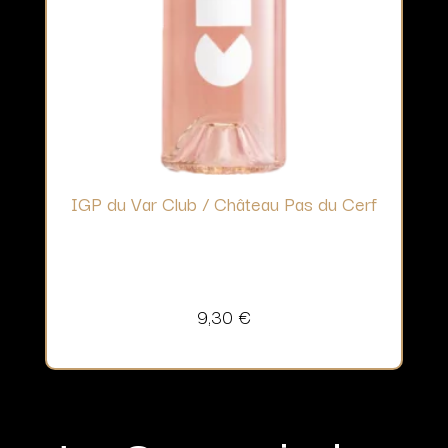
IGP du Var Club / Château Pas du Cerf
9,30
€