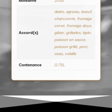
abats, agneau, boeuf,
charcuterie, fromage
corsé, fromage doux,
Accord(s)
gibier, grillades, lapin,
poisson en sauce,
poisson grillé, porc,
veau, volaille
Contenance
0.75L