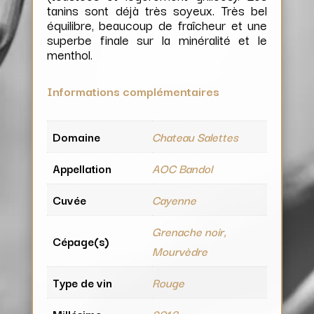
tanins sont déjà très soyeux. Très bel
équilibre, beaucoup de fraîcheur et une
superbe finale sur la minéralité et le
menthol.
Informations complémentaires
Domaine
Chateau Salettes
Appellation
AOC Bandol
Cuvée
Cayenne
Grenache noir,
Cépage(s)
Mourvèdre
Type de vin
Rouge
Millésime
2018