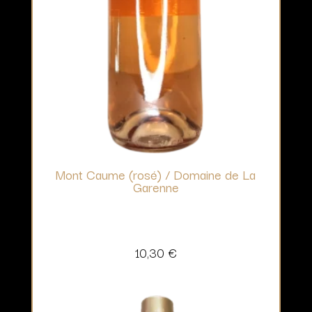
Mont Caume (rosé) / Domaine de La
Garenne
10,30
€