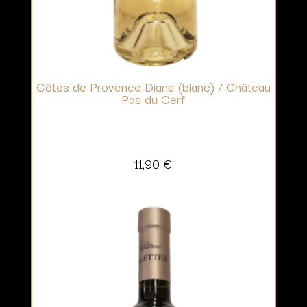
Côtes de Provence Diane (blanc) / Château
Pas du Cerf
11,90
€