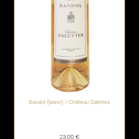
Bandol (blanc) / Château Salettes
23,00
€