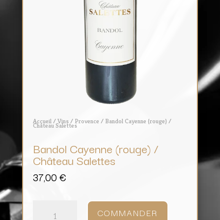
Accueil
/
Vins
/
Provence
/ Bandol Cayenne (rouge) /
Château Salettes
Bandol Cayenne (rouge) /
Château Salettes
37,00
€
quantité
de
COMMANDER
Bandol
Cayenne
(rouge)