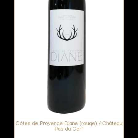
Côtes de Provence Diane (rouge) / Château
Pas du Cerf