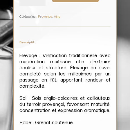
/
Domaine
de
La
Garenne
Catégories :
Provence
,
Vins
Descriptif :
Elevage : Vinification traditionnelle avec
macération maîtrisée afin d’extraire
couleur et structure. Élevage en cuve,
complété selon les millésimes par un
passage en fût, apportant rondeur et
complexité.
Sol : Sols argilo-calcaires et caillouteux
du terroir provençal, favorisant maturité,
concentration et expression aromatique.
Robe : Grenat soutenue