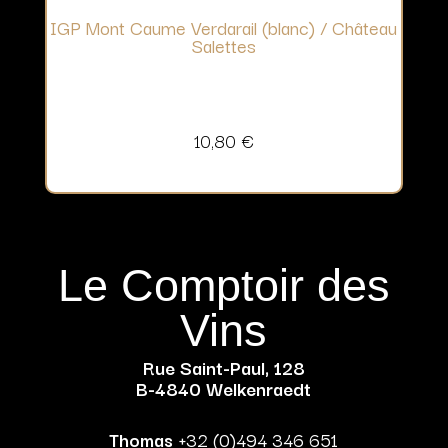
IGP Mont Caume Verdarail (blanc) / Château
Salettes
10,80
€
Le Comptoir des
Vins
Rue Saint-Paul, 128
B-4840 Welkenraedt
Thomas
+32 (0)494 346 651