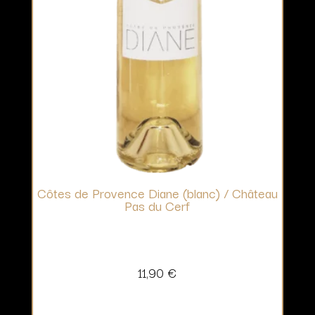
Côtes de Provence Diane (blanc) / Château
Pas du Cerf
11,90
€