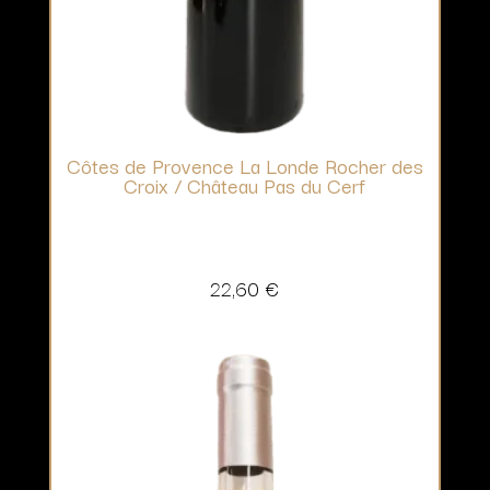
Côtes de Provence La Londe Rocher des
Croix / Château Pas du Cerf
22,60
€