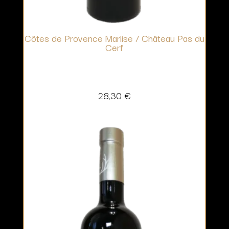
Côtes de Provence Marlise / Château Pas du
Cerf
28,30
€