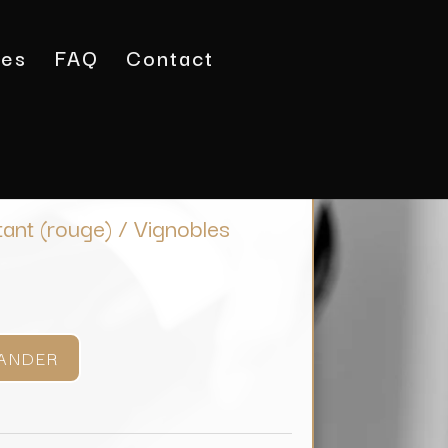
tes
FAQ
Contact
n de France L’Instant (rouge) / Vignobles Berthier
tant (rouge) / Vignobles
ANDER