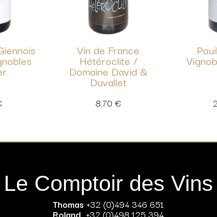
Giennois
Vin de France
Poui
gnobles
Hétéroclite /
Vignob
er
Domaine David &
Duvallet
€
8,70
€
Le Comptoir des Vins
Thomas
+32 (0)494 346 651
Roland
+32 (0)498 125 394