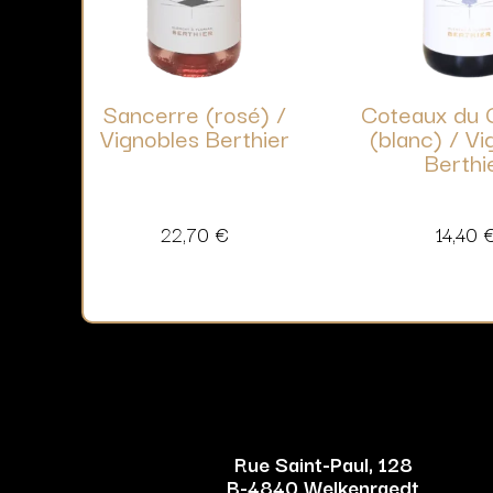
Sancerre (rosé) /
Coteaux du 
Vignobles Berthier
(blanc) / Vi
Berthi
22,70
€
14,40
Rue Saint-Paul, 128
B-4840 Welkenraedt