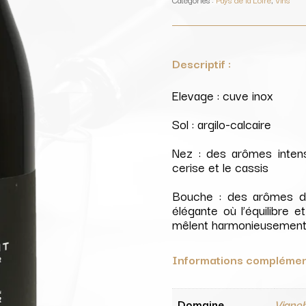
/
Vignobles
Berthier
Descriptif :
Elevage : cuve inox
Sol : argilo-calcaire
Nez : des arômes inten
cerise et le cassis
Bouche : des arômes d’
élégante où l’équilibre et
mêlent harmonieusemen
Informations complémen
Domaine
Vignob