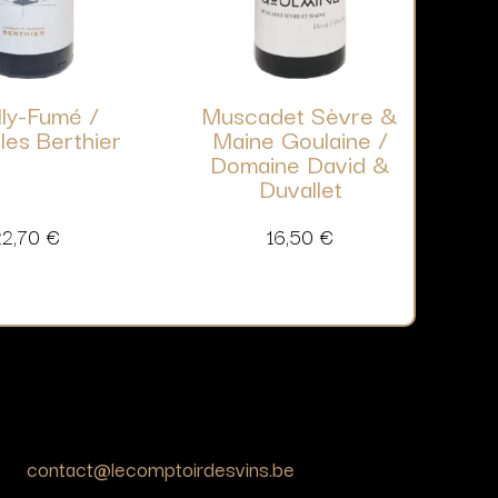
lly-Fumé /
Muscadet Sèvre &
les Berthier
Maine Goulaine /
Domaine David &
Duvallet
22,70
€
16,50
€
contact@lecomptoirdesvins.be