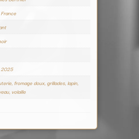
 France
ant
noir
e
 2025
terie, fromage doux, grillades, lapin,
eau, volaille