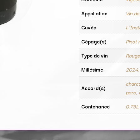
Appellation
Vin de
Cuvée
L'Inst
Cépage(s)
Pinot 
Type de vin
Roug
Millésime
2024,
charcu
Accord(s)
porc, v
Contenance
0.75L