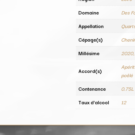
Domaine
Des F
Appellation
Quart
Cépage(s)
Cheni
Millésime
2020,
Apérit
Accord(s)
poêlé
Contenance
0.75L
Taux d'alcool
12