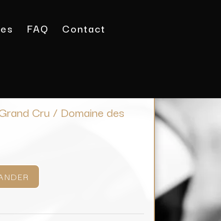
tes
FAQ
Contact
arts de Chaume Grand Cru / Domaine des Forges
Grand Cru / Domaine des
ANDER