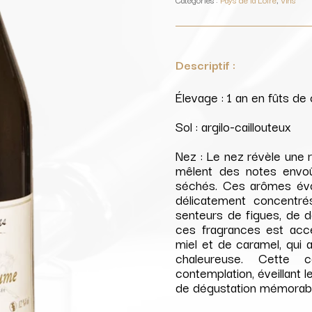
/
Domaine
des
Forges
Descriptif :
Élevage : 1 an en fûts de
Sol : argilo-caillouteux
Nez : Le nez révèle une 
mêlent des notes envoû
séchés. Ces arômes évo
délicatement concentrés 
senteurs de figues, de d
ces fragrances est acc
miel et de caramel, qui
chaleureuse. Cette c
contemplation, éveillant
de dégustation mémorabl