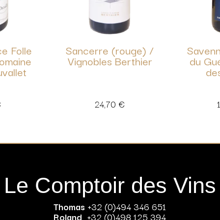
e Folle
Sancerre (rouge) /
Savenn
Domaine
Vignobles Berthier
du Gu
vallet
de
€
24,70
€
Le Comptoir des Vins
Thomas
+32 (0)494 346 651
Roland
+32 (0)498 125 394