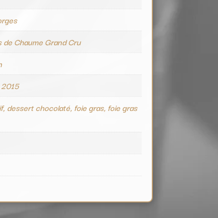
orges
s de Chaume Grand Cru
n
 2015
if, dessert chocolaté, foie gras, foie gras