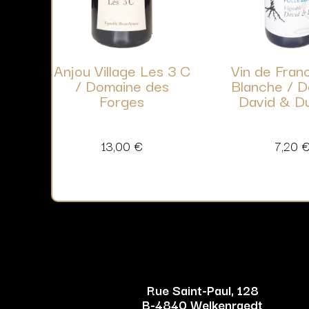
Anjou Village Les 3 C
Vin de Franc
/ Domaine des
Blanche / 
Forges
David & Du
13,00
€
7,20
Rue Saint-Paul, 128
B-4840 Welkenraedt