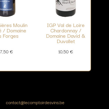
ières Moulin
IGP Val de Loire
é / Domaine
Chardonnay /
s Forges
Domaine David &
Duvallet
17,50
€
10,50
€
contact@lecomptoirdesvins.be