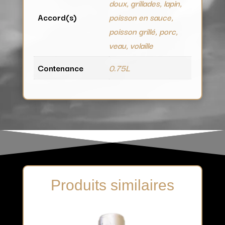
doux, grillades, lapin,
Accord(s)
poisson en sauce,
poisson grillé, porc,
veau, volaille
Contenance
0.75L
Produits similaires