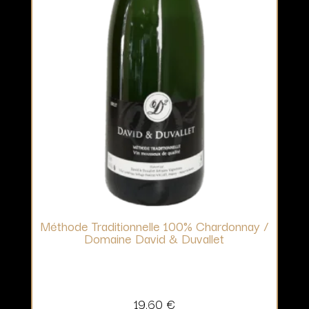
Méthode Traditionnelle 100% Chardonnay /
Domaine David & Duvallet
19,60
€