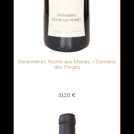
Savennières Roche aux Moines / Domaine
des Forges
31,20
€