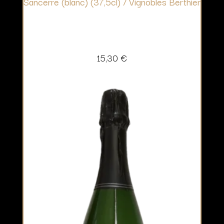
Sancerre (blanc) (37,5cl) / Vignobles Berthier
15,30
€