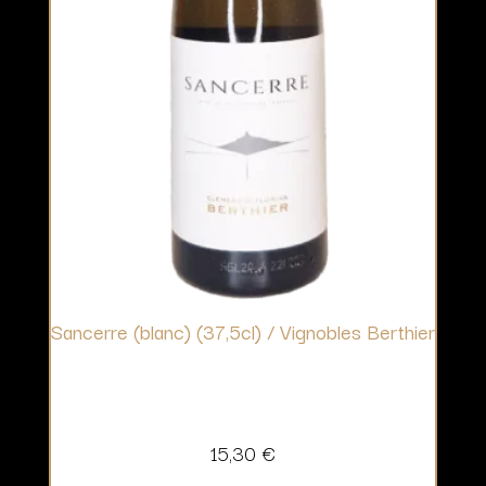
Sancerre (blanc) (37,5cl) / Vignobles Berthier
15,30
€