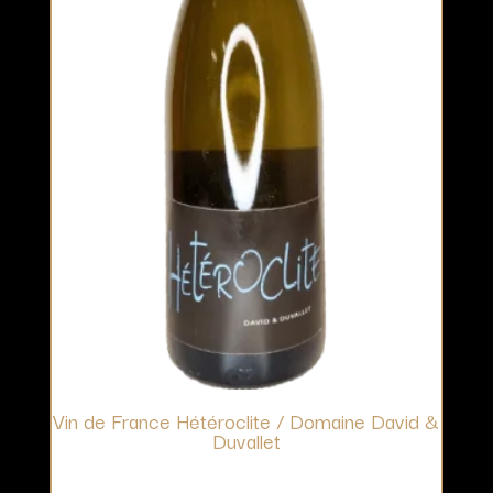
Vin de France Hétéroclite / Domaine David &
Duvallet