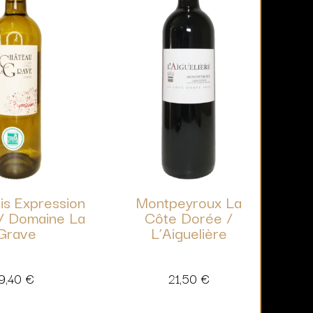
is Expression
Montpeyroux La
 / Domaine La
Côte Dorée /
Grave
L’Aiguelière
9,40
€
21,50
€