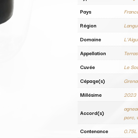
Pays
Franc
Région
Langu
Domaine
L'Aigu
Appellation
Terras
Cuvée
Le Sou
Cépage(s)
Grena
Millésime
2023
agneau
Accord(s)
porc, v
Contenance
0.75L