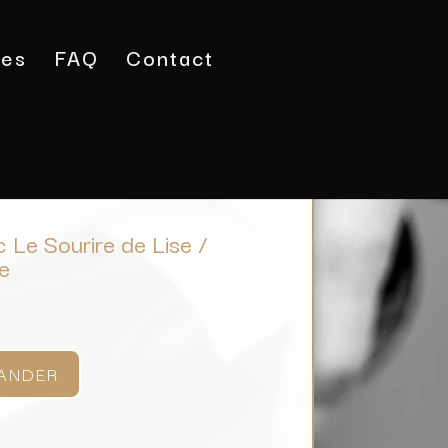
tes
FAQ
Contact
on
/ Terrasses du Larzac Le Sourire de Lise / Domaine
 Le Sourire de Lise /
re
ANDER