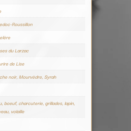
e
edoc-Roussillon
elère
ses du Larzac
rire de Lise
che noir, Mourvèdre, Syrah
, boeuf, charcuterie, grillades, lapin,
eau, volaille