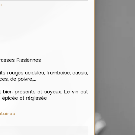
ns
errasses Rissiènnes
its rouges acidulés, framboise, cassis,
ces, de poivre,…
t bien présents et soyeux. Le vin est
e épicée et réglissée
taires
e