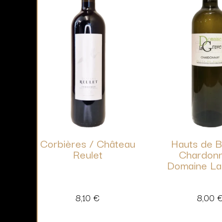
Corbières / Château
Hauts de 
Reulet
Chardonn
Domaine La
8,10
€
8,00