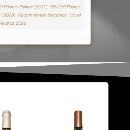
0 Robert Parker (2017), 90/100 Robert
r (2018), Recommandé Decanter World
Awards 2019