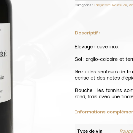
Sourire
de
Catégories :
Languedoc-Roussillon
,
Vi
Lise
/
Domaine
L'Aiguelière
Descriptif :
Elevage : cuve inox
Sol : argilo-calcaire et t
Nez : des senteurs de fru
cerise et des notes d’épi
Bouche : les tannins son
rond, frais avec une final
Informations complémen
Type de vin
Roug