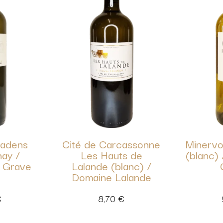
Badens
Cité de Carcassonne
Minervo
ay /
Les Hauts de
(blanc)
 Grave
Lalande (blanc) /
Domaine Lalande
€
8,70
€