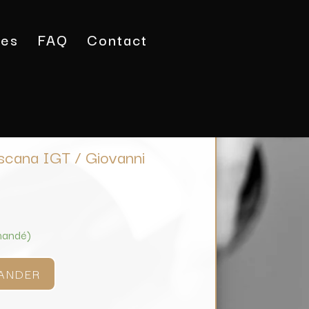
tes
FAQ
Contact
Borgo Toscana IGT / Giovanni Folonari
scana IGT / Giovanni
mandé)
ANDER