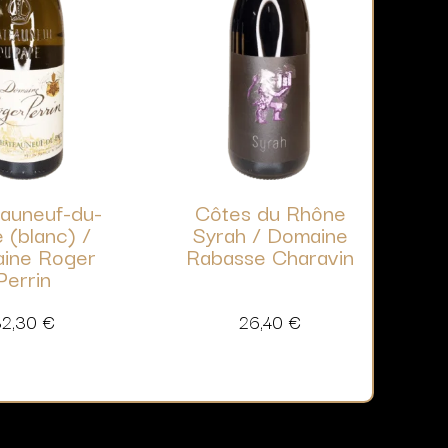
auneuf-du-
Côtes du Rhône
 (blanc) /
Syrah / Domaine
ine Roger
Rabasse Charavin
Perrin
32,30
€
26,40
€