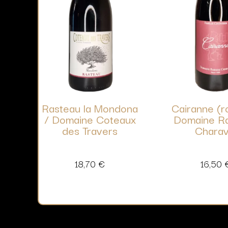
Rasteau la Mondona
Cairanne (r
/ Domaine Coteaux
Domaine R
des Travers
Charav
18,70
€
16,50