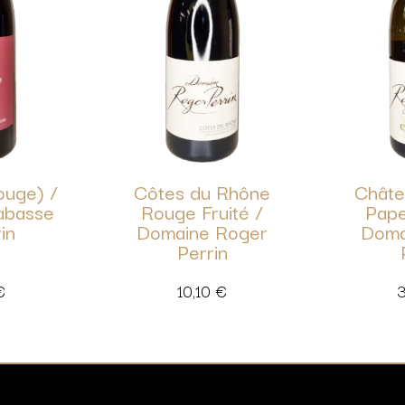
ouge) /
Côtes du Rhône
Châte
abasse
Rouge Fruité /
Pape
in
Domaine Roger
Doma
Perrin
€
10,10
€