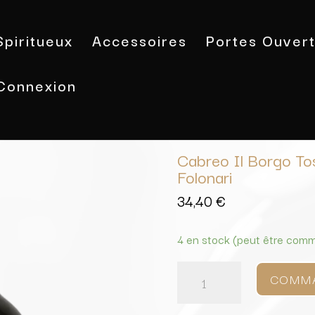
Spiritueux
Accessoires
Portes Ouver
Connexion
Accueil
/
Vins
/
Toscane
/ Cabreo Il 
Cabreo Il Borgo To
Folonari
34,40
€
4 en stock (peut être com
quantité
de
COMM
Cabreo
Il
Borgo