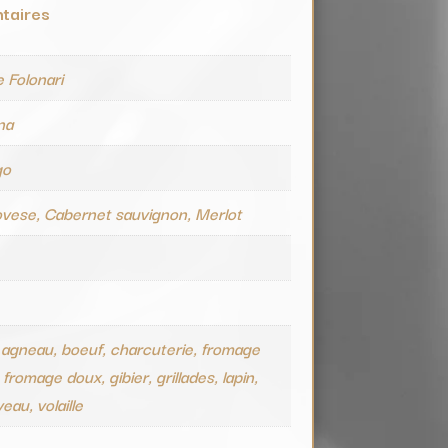
taires
 Folonari
na
go
vese, Cabernet sauvignon, Merlot
e
 agneau, boeuf, charcuterie, fromage
 fromage doux, gibier, grillades, lapin,
eau, volaille