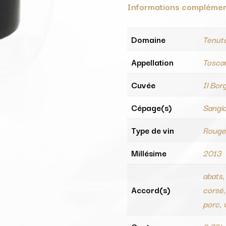
Informations complémen
Domaine
Tenute
Appellation
Tosca
Cuvée
Il Bor
Cépage(s)
Sangio
Type de vin
Roug
Millésime
2013
abats,
Accord(s)
corsé,
porc, v