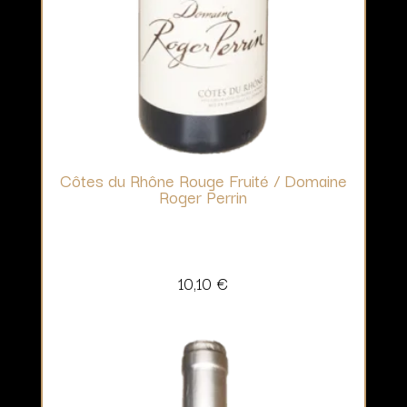
Côtes du Rhône Rouge Fruité / Domaine
Roger Perrin
10,10
€