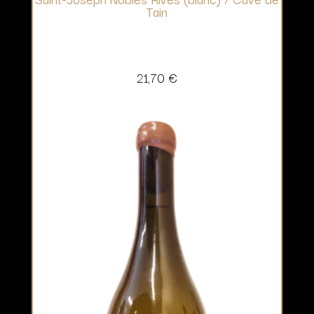
Tain
21,70
€