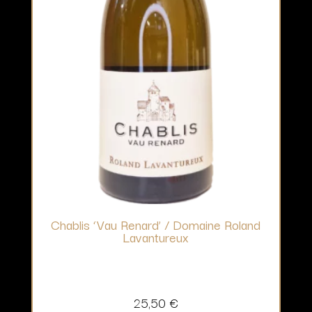
Chablis ‘Vau Renard’ / Domaine Roland
Lavantureux
25,50
€