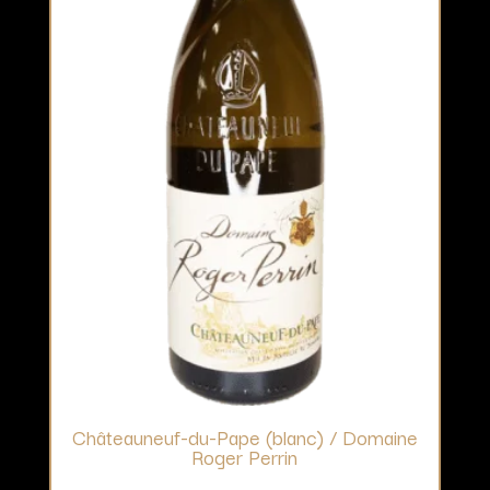
Châteauneuf-du-Pape (blanc) / Domaine
Roger Perrin