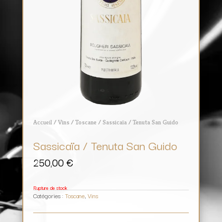
Accueil
/
Vins
/
Toscane
/ Sassicaïa / Tenuta San Guido
Sassicaïa / Tenuta San Guido
250,00
€
Rupture de stock
Catégories :
Toscane
,
Vins