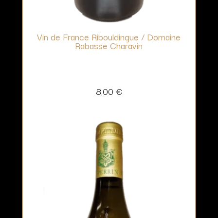
Vin de France Ribouldingue / Domaine
Rabasse Charavin
8,00
€