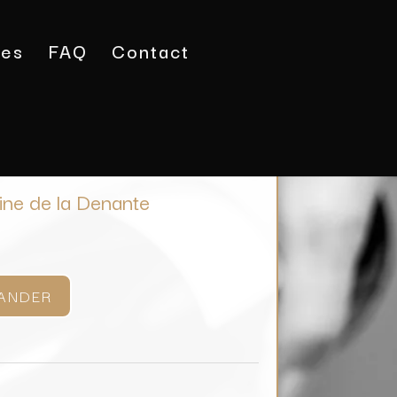
tes
FAQ
Contact
éran / Domaine de la Denante
ine de la Denante
ANDER