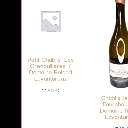
Petit Chablis ‘Les
Grenouillères’ /
Domaine Roland
Lavantureux
21,60
€
Chablis 1e
Fourchau
Domaine R
Lavantu