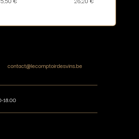
25,50
€
26,20
€
contact@lecomptoirdesvins.be
0-18.00