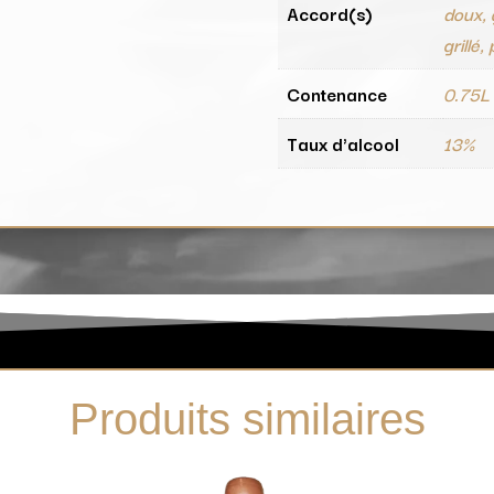
Accord(s)
doux, 
grillé,
Contenance
0.75L
Taux d'alcool
13%
Produits similaires