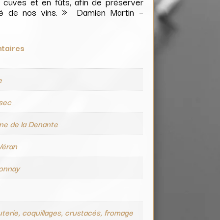
en cuves et en fûts, afin de préserver
alité de nos vins. » Damien Martin –
taires
e
 sec
ne de la Denante
Véran
onnay
terie, coquillages, crustacés, fromage