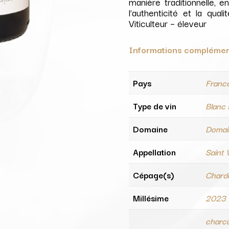
manière traditionnelle, 
l’authenticité et la qu
Viticulteur – éleveur
Informations complémen
Pays
Franc
Type de vin
Blanc
Domaine
Domai
Appellation
Saint 
Cépage(s)
Chard
Millésime
2023
charcu