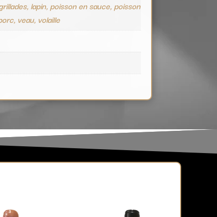
grillades, lapin, poisson en sauce, poisson
 porc, veau, volaille