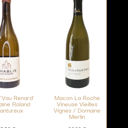
 ‘Vau Renard’
Macon La Roche
aine Roland
Vineuse Vieilles
antureux
Vignes / Domaine
Merlin