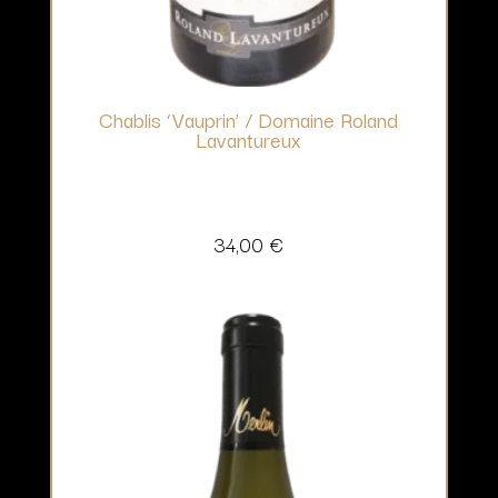
Chablis ‘Vauprin’ / Domaine Roland
Lavantureux
34,00
€