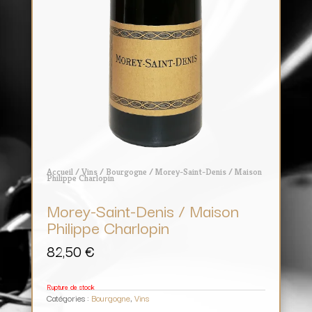
Accueil
/
Vins
/
Bourgogne
/ Morey-Saint-Denis / Maison
Philippe Charlopin
Morey-Saint-Denis / Maison
Philippe Charlopin
82,50
€
Rupture de stock
Catégories :
Bourgogne
,
Vins