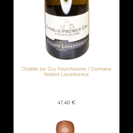
Chablis 1er Cru Fourchaume / Domaine
Roland Lavantureux
47,40
€