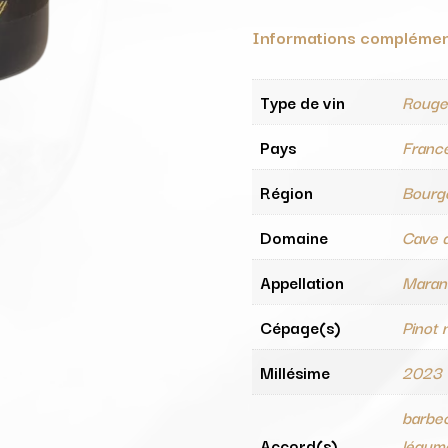
Informations complémen
Type de vin
Roug
Pays
Franc
Région
Bourg
Domaine
Cave 
Appellation
Marang
Cépage(s)
Pinot 
Millésime
2023
barbec
Accord(s)
légume