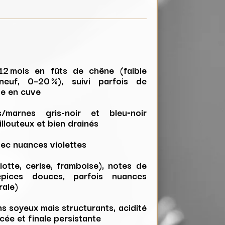
12 mois en fûts de chêne (faible
euf, 0–20 %), suivi parfois de
ge en cuve
es/marnes gris-noir et bleu‑noir
illouteux et bien drainés
vec nuances violettes
iotte, cerise, framboise), notes de
 épices douces, parfois nuances
raie)
ns soyeux mais structurants, acidité
icée et finale persistante