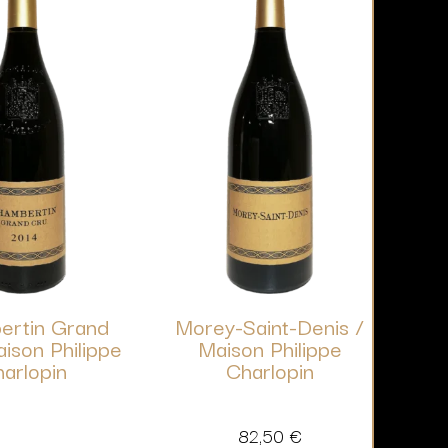
ertin Grand
Morey-Saint-Denis /
ison Philippe
Maison Philippe
arlopin
Charlopin
82,50
€