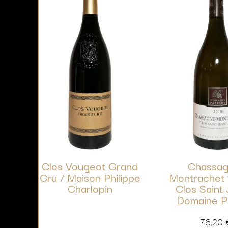
Clos Vougeot Grand
Chassag
Cru / Maison Philippe
Montrachet 
Charlopin
Clos Saint 
Domaine P
76,20