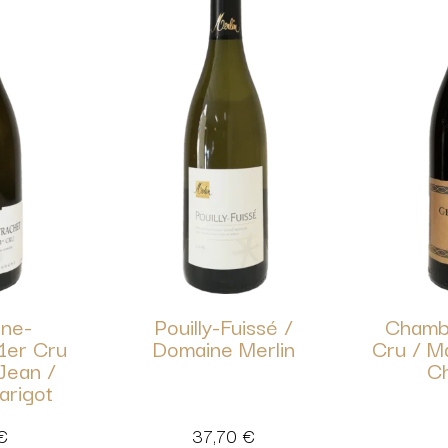
ne-
Pouilly-Fuissé /
Chamb
1er Cru
Domaine Merlin
Cru / Ma
Jean /
Ch
arigot
€
37,70
€