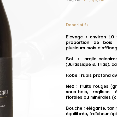
(rouge)
/
Cave
Mazenay
Descriptif :
Elevage : environ 10–
proportion de bois n
plusieurs mois d’affina
Sol : argilo-calcair
(Jurassique & Trias), ca
Robe : rubis profond a
Nez : fruits rouges (gr
sous-bois, réglisse,
florales ou minérales (c
Bouche : élégante, tani
équilibrée, fraîcheur ép