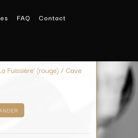
tes
FAQ
Contact
s 1er Cru ‘La Fuissière’ (rouge) / Cave Mazenay
a Fuissière’ (rouge) / Cave
ANDER