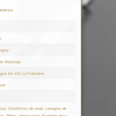
taires
e
e
ogne
de Mazenay
es 1er Cru La Fuissière
noir
ue, Cotelettes de veau, Lasagne de
s, Pâtes, charcuterie, fromage doux,