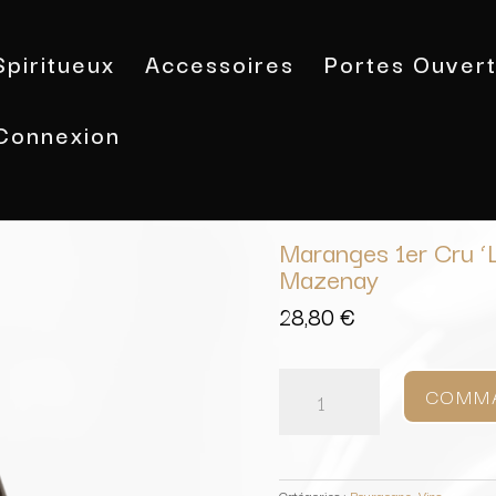
Spiritueux
Accessoires
Portes Ouver
Connexion
Accueil
/
Vins
/
Bourgogne
/ Marange
Maranges 1er Cru ‘L
Mazenay
28,80
€
quantité
de
COMM
Maranges
1er
Cru
'La
Fuissière'
Catégories :
Bourgogne
,
Vins