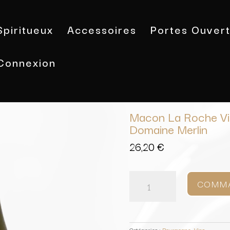
Spiritueux
Accessoires
Portes Ouver
Connexion
Accueil
/
Vins
/
Bourgogne
/ Macon L
Macon La Roche Vin
Domaine Merlin
26,20
€
quantité
de
COMM
Macon
La
Roche
Vineuse
Vieilles
Catégories :
Bourgogne
,
Vins