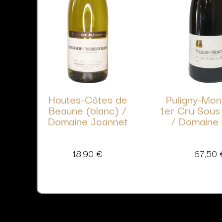
Hautes-Côtes de
Puligny-Mon
Beaune (blanc) /
1er Cru Sous
Domaine Joannet
/ Domaine 
18,90
€
67,50