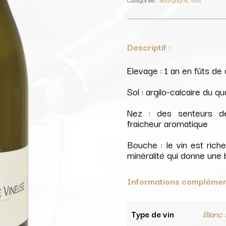
Vignes
/
Domaine
Merlin
Descriptif :
Elevage : 1 an en fûts de
Sol : argilo-calcaire du q
Nez : des senteurs de 
fraicheur aromatique
Bouche : le vin est rich
minéralité qui donne une 
Informations complémen
Type de vin
Blanc