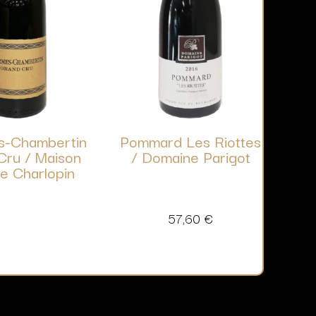
s-Chambertin
Pommard Les Riottes
Cru / Maison
/ Domaine Parigot
pe Charlopin
57,60
€