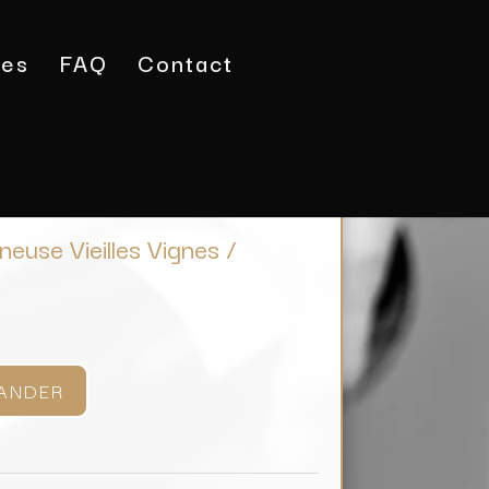
tes
FAQ
Contact
a Roche Vineuse Vieilles Vignes / Domaine Merlin
euse Vieilles Vignes /
ANDER