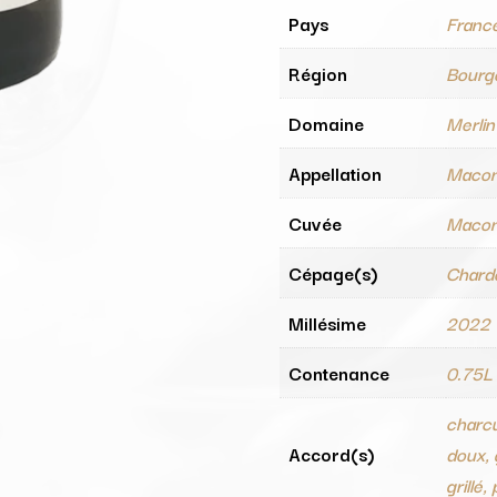
Pays
Franc
Région
Bourg
Domaine
Merlin
Appellation
Macon
Cuvée
Macon 
Cépage(s)
Chard
Millésime
2022
Contenance
0.75L
charcu
Accord(s)
doux, 
grillé,