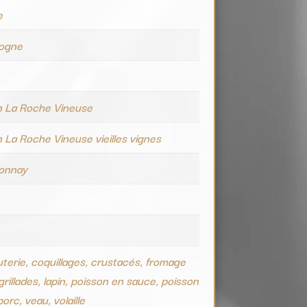
e
ogne
 La Roche Vineuse
La Roche Vineuse vieilles vignes
onnay
terie, coquillages, crustacés, fromage
grillades, lapin, poisson en sauce, poisson
 porc, veau, volaille