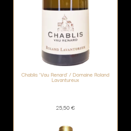
Chablis ‘Vau Renard’ / Domaine Roland
Lavantureux
25,50
€