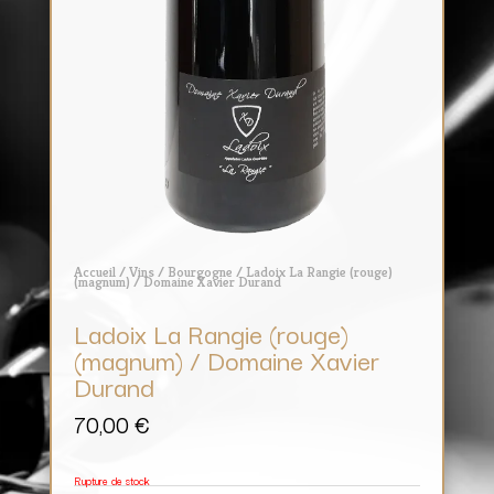
Accueil
/
Vins
/
Bourgogne
/ Ladoix La Rangie (rouge)
(magnum) / Domaine Xavier Durand
Ladoix La Rangie (rouge)
(magnum) / Domaine Xavier
Durand
70,00
€
Rupture de stock