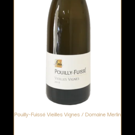
Pouilly-Fuissé Vieilles Vignes / Domaine Merlin