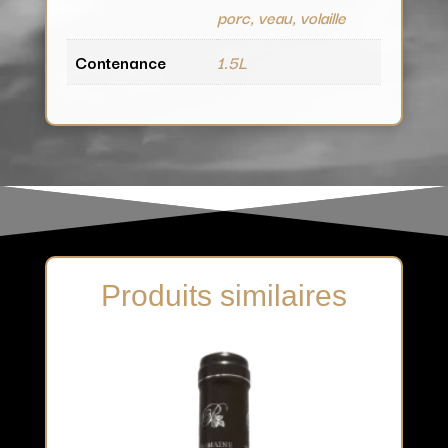
porc, veau, volaille
Contenance
1.5L
Produits similaires