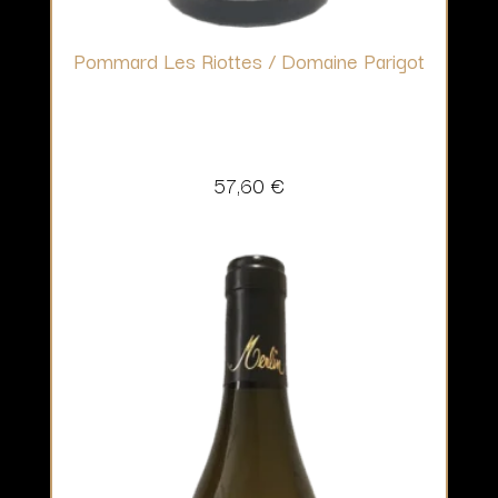
Pommard Les Riottes / Domaine Parigot
57,60
€