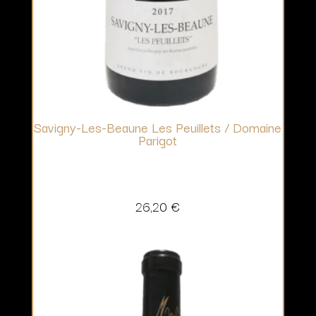
Savigny-Les-Beaune Les Peuillets / Domaine
Parigot
26,20
€