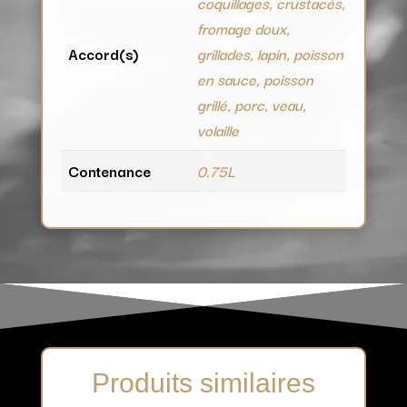
coquillages, crustacés,
fromage doux,
Accord(s)
grillades, lapin, poisson
en sauce, poisson
grillé, porc, veau,
volaille
Contenance
0.75L
Produits similaires