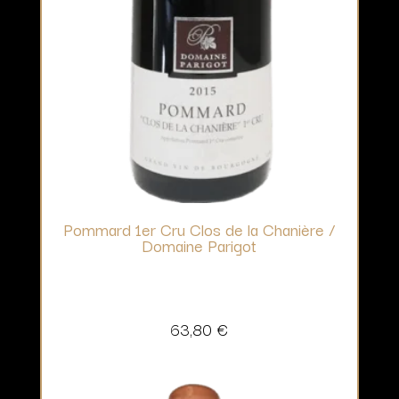
Pommard 1er Cru Clos de la Chanière /
Domaine Parigot
63,80
€