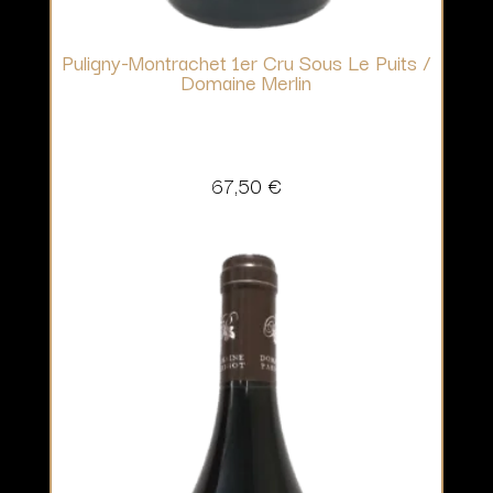
Puligny-Montrachet 1er Cru Sous Le Puits /
Domaine Merlin
67,50
€