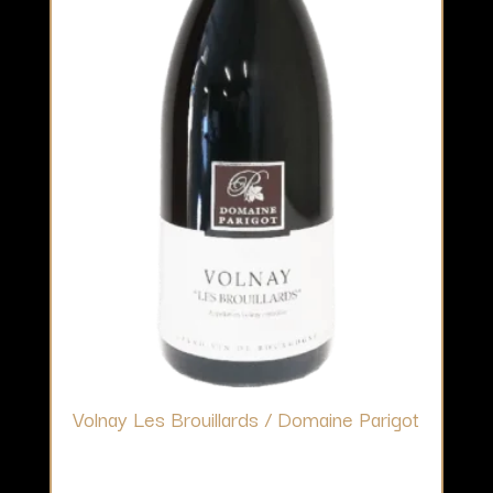
Volnay Les Brouillards / Domaine Parigot