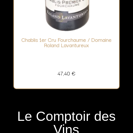
Chablis 1er Cru Fourchaume / Domaine
Roland Lavantureux
47,40
€
Le Comptoir des
Vins