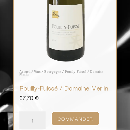
Accueil
/
Vins
/
Bourgogne
/ Pouilly-Fuissé / Domaine
Merlin
Pouilly-Fuissé / Domaine Merlin
37,70
€
quantité
de
COMMANDER
Pouilly-
Fuissé
/
Domaine
Merlin