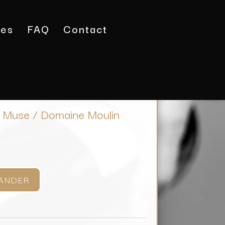
tes
FAQ
Contact
P Val de Loire La Muse / Domaine Moulin Camus
a Muse / Domaine Moulin
ANDER