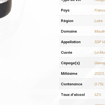
Pays
Franc
Région
Loire
Domaine
Mouli
Appellation
IGP Va
Cuvée
La Mu
Cépage(s)
Gama
Millésime
2023,
Contenance
0.75L
Taux d'alcool
12%
charcu