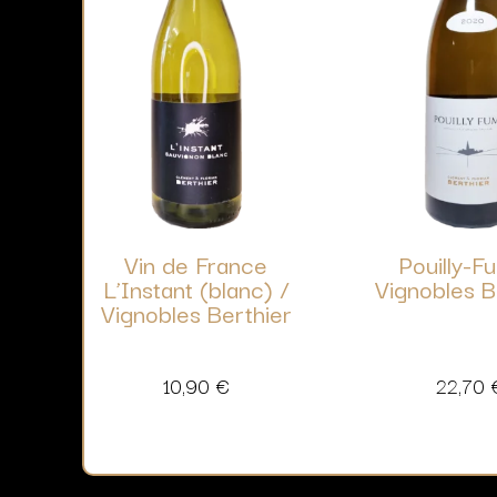
Vin de France
Pouilly-F
L’Instant (blanc) /
Vignobles B
Vignobles Berthier
10,90
€
22,70