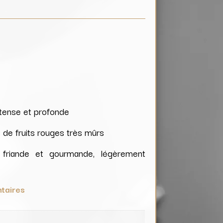
ntense et profonde
 de fruits rouges très mûrs
friande et gourmande, légèrement
taires
e