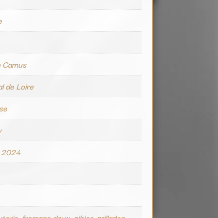
e
n Camus
l de Loire
se
y
 2024
terie, fromage doux, gibier, grillades,