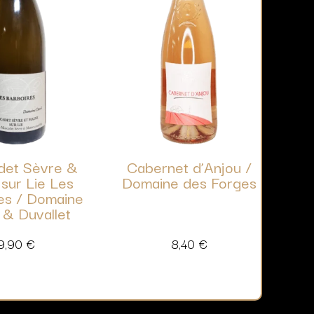
det Sèvre &
Cabernet d’Anjou /
sur Lie Les
Domaine des Forges
es / Domaine
 & Duvallet
9,90
€
8,40
€