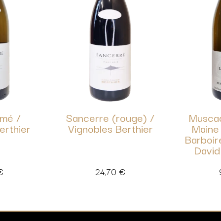
umé /
Sancerre (rouge) /
Musca
erthier
Vignobles Berthier
Maine 
Barboir
David
€
24,70
€