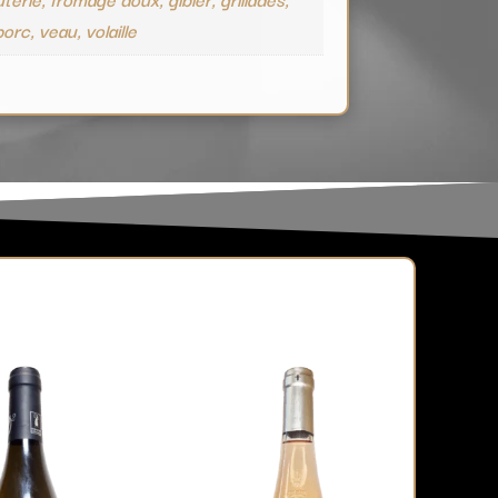
porc, veau, volaille