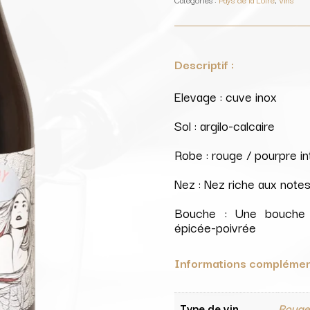
Muse
/
Domaine
Moulin
Camus
Descriptif :
Elevage : cuve inox
Sol : argilo-calcaire
Robe : rouge / pourpre i
Nez : Nez riche aux notes
Bouche : Une bouche 
épicée-poivrée
Informations complémen
Type de vin
Roug