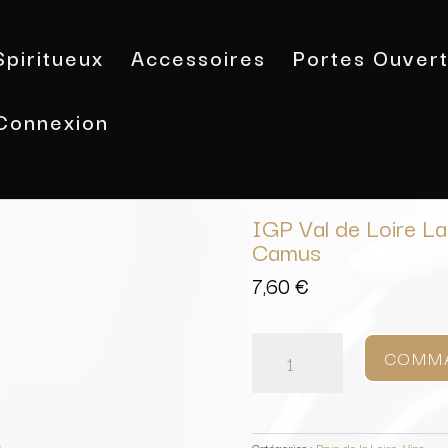
Spiritueux
Accessoires
Portes Ouver
Connexion
Accueil
/
Vins
/
Pays de la Loire
/ IG
IGP Val de Loire L
Camus
7,60
€
quantité
de
COMM
IGP
Val
de
Loire
La
Catégories :
Pays de la Loire
,
Vins