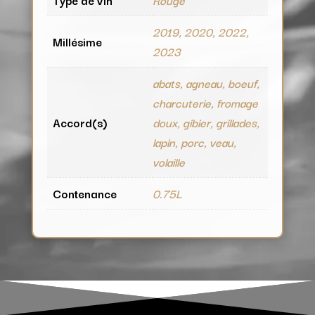
2019, 2020, 2022,
Millésime
2023
abats, agneau, boeuf,
charcuterie, fromage
Accord(s)
doux, gibier, grillades,
lapin, porc, veau,
volaille
Contenance
0.75L