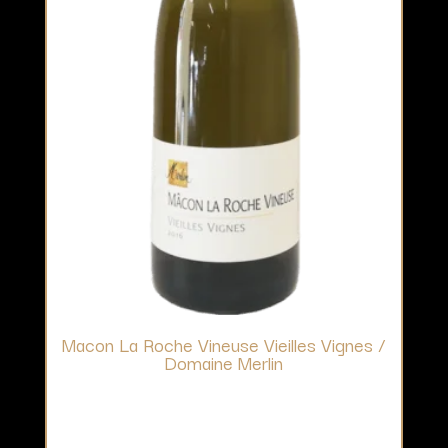
Macon La Roche Vineuse Vieilles Vignes /
Domaine Merlin