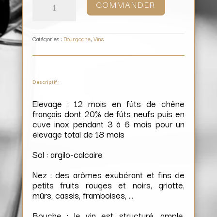
COMMANDER
Nuits-
Saint-
Georges
1er
Cru
Les
Damodes
/
Domaine
Catégories :
Bourgogne
,
Vins
Parigot
Descriptif :
Elevage : 12 mois en fûts de chêne
français dont 20% de fûts neufs puis en
cuve inox pendant 3 à 6 mois pour un
élevage total de 18 mois
Sol : argilo-calcaire
Nez : des arômes exubérant et fins de
petits fruits rouges et noirs, griotte,
mûrs, cassis, framboises, …
Bouche : le vin est structuré, ample,