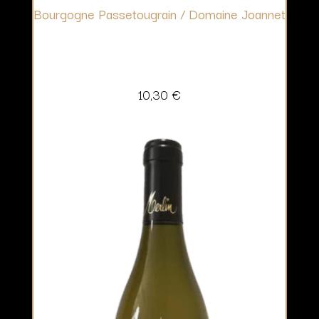
Bourgogne Passetougrain / Domaine Joannet
10,30
€