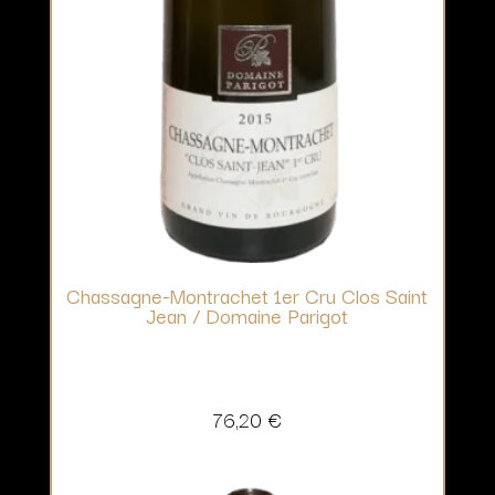
Chassagne-Montrachet 1er Cru Clos Saint
Jean / Domaine Parigot
76,20
€