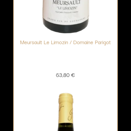
Meursault Le Limozin / Domaine Parigot
63,80
€