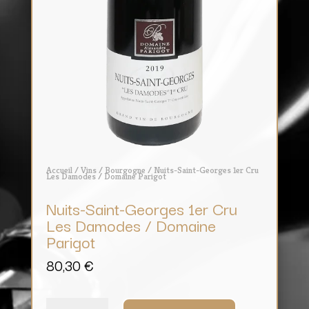
Accueil
/
Vins
/
Bourgogne
/ Nuits-Saint-Georges 1er Cru
Les Damodes / Domaine Parigot
Nuits-Saint-Georges 1er Cru
Les Damodes / Domaine
Parigot
80,30
€
quantité
de