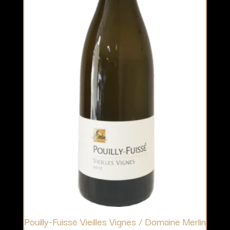
Pouilly-Fuissé Vieilles Vignes / Domaine Merlin