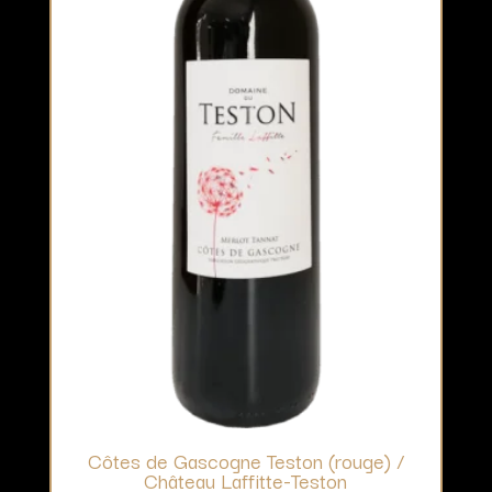
Côtes de Gascogne Teston (rouge) /
Château Laffitte-Teston