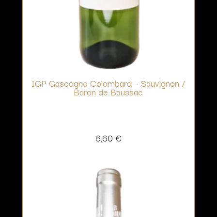
IGP Gascogne Colombard – Sauvignon /
Baron de Baussac
6,60
€