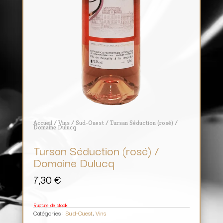
Accueil
/
Vins
/
Sud-Ouest
/ Tursan Séduction (rosé) /
Domaine Dulucq
Tursan Séduction (rosé) /
Domaine Dulucq
7,30
€
Rupture de stock
Catégories :
Sud-Ouest
,
Vins