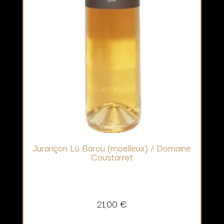
Jurançon Lù Barou (moelleux) / Domaine
Coustarret
21,00
€