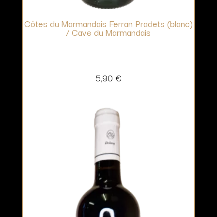
Côtes du Marmandais Ferran Pradets (blanc)
/ Cave du Marmandais
5,90
€