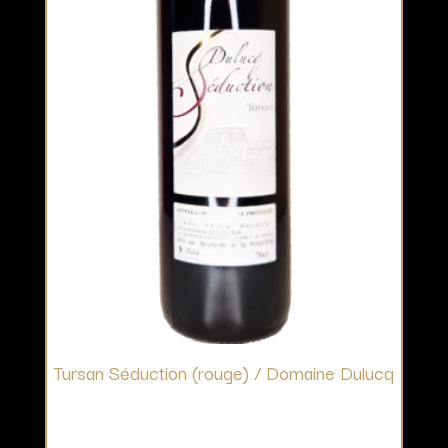
Tursan Séduction (rouge) / Domaine Dulucq