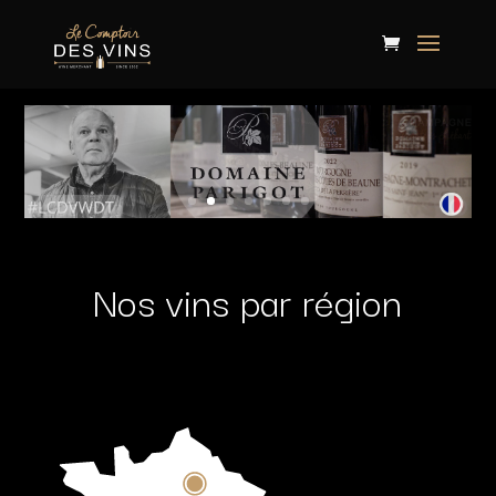
Nos vins par région