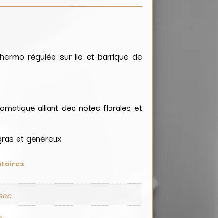
hermo régulée sur lie et barrique de
omatique alliant des notes florales et
 gras et généreux
taires
 sec
e