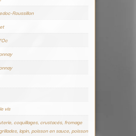
edoc-Roussillon
et
d'Oc
onnay
onnay
e vis
terie, coquillages, crustacés, fromage
grillades, lapin, poisson en sauce, poisson