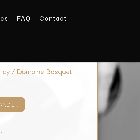
tes
FAQ
Contact
on
/ Pays d’Oc Chardonnay / Domaine Bosquet
nay / Domaine Bosquet
ANDER
ns