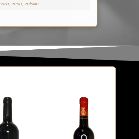
 porc, veau, volaille