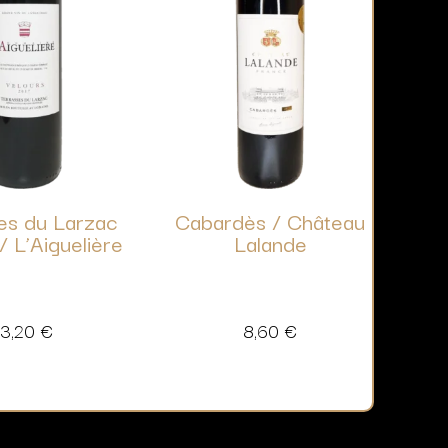
es du Larzac
Cabardès / Château
/ L’Aiguelière
Lalande
13,20
€
8,60
€