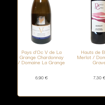
Pays d’Oc V de La
Hauts de 
Grange Chardonnay
Merlot / Do
/ Domaine La Grange
Grav
6,90
€
7,30