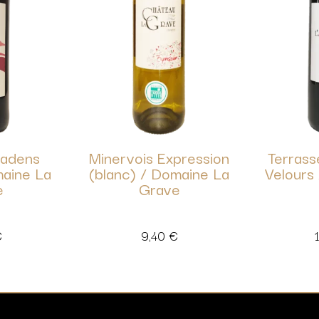
Badens
Minervois Expression
Terrass
maine La
(blanc) / Domaine La
Velours 
e
Grave
€
9,40
€