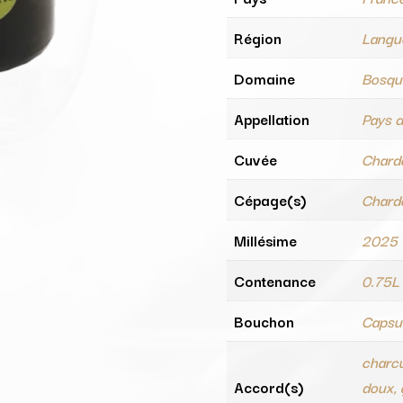
Région
Langu
Domaine
Bosqu
Appellation
Pays 
Cuvée
Chard
Cépage(s)
Chard
Millésime
2025
Contenance
0.75L
Bouchon
Capsul
charcu
Accord(s)
doux, 