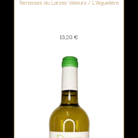
Terrasses du Larzac Velours / L’Aiguelière
13,20
€