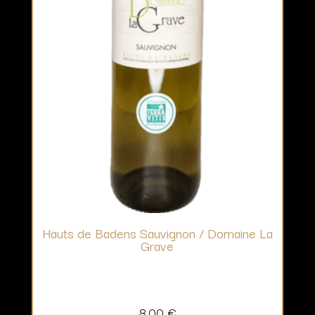
Hauts de Badens Sauvignon / Domaine La
Grave
8,00
€