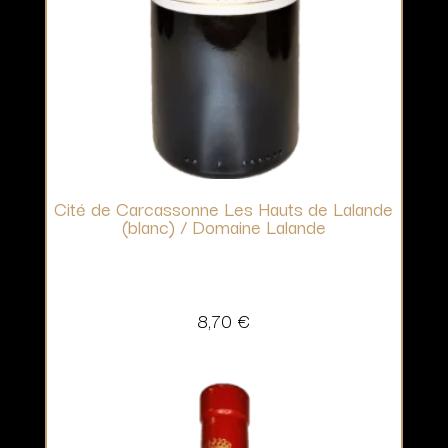
Cité de Carcassonne Les Hauts de Lalande
(blanc) / Domaine Lalande
8,70
€