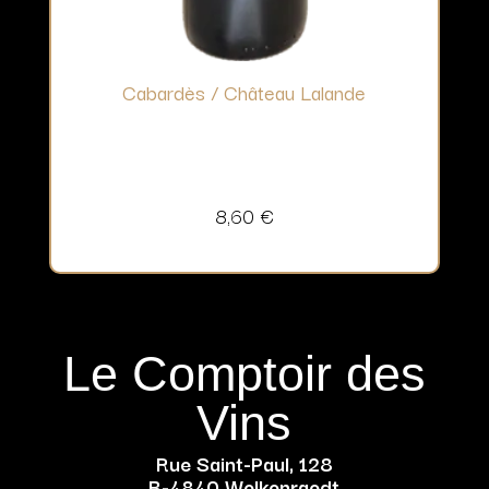
Cabardès / Château Lalande
8,60
€
Le Comptoir des
Vins
Rue Saint-Paul, 128
B-4840 Welkenraedt