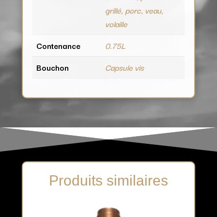
grillé, porc, veau,
volaille
Contenance
0.75L
Bouchon
Capsule vis
Produits similaires