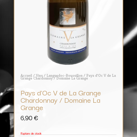
Accueil
/
Vins
/
Languedoc-Roussillon
/ Pays d’Oc V de La
Grange Chardonnay / Domaine La Grange
Pays d’Oc V de La Grange
Chardonnay / Domaine La
Grange
6,90
€
Rupture de stock