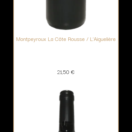
Montpeyroux La Côte Rousse / L’Aiguelière
21,50
€