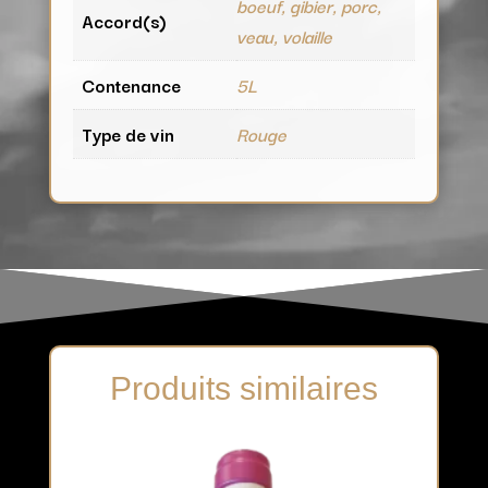
boeuf, gibier, porc,
Accord(s)
veau, volaille
Contenance
5L
Type de vin
Rouge
Produits similaires