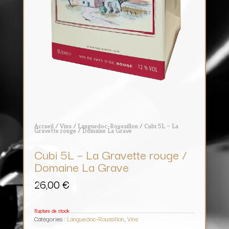
Accueil
/
Vins
/
Languedoc-Roussillon
/ Cubi 5L – La
Gravette rouge / Domaine La Grave
Cubi 5L – La Gravette rouge /
Domaine La Grave
26,00
€
Rupture de stock
Catégories :
Languedoc-Roussillon
,
Vins