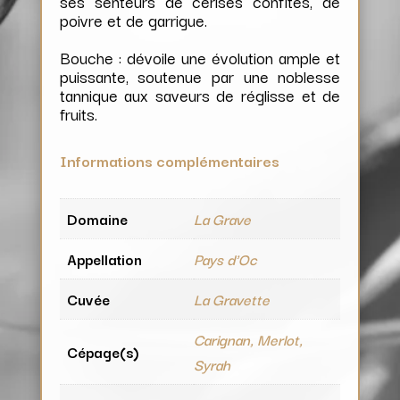
ses senteurs de cerises confites, de
poivre et de garrigue.
Bouche : dévoile une évolution ample et
puissante, soutenue par une noblesse
tannique aux saveurs de réglisse et de
fruits.
Informations complémentaires
Domaine
La Grave
Appellation
Pays d'Oc
Cuvée
La Gravette
Carignan, Merlot,
Cépage(s)
Syrah