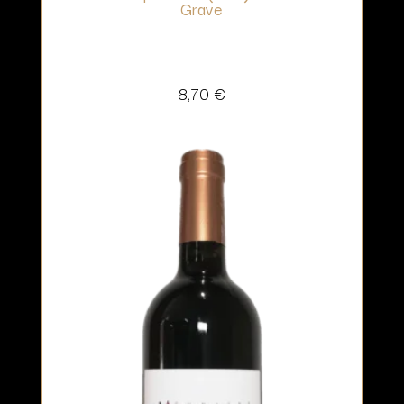
Grave
8,70
€