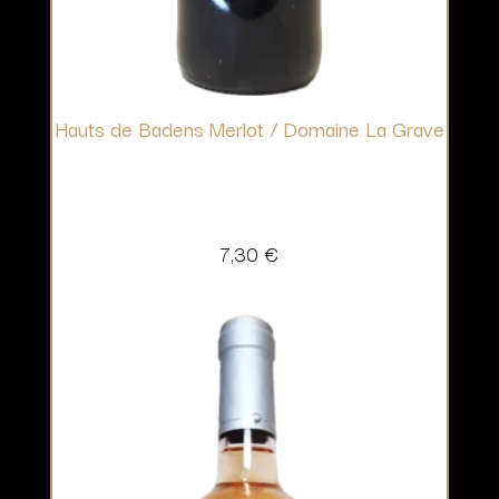
Hauts de Badens Merlot / Domaine La Grave
7,30
€