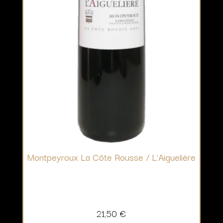
Montpeyroux La Côte Rousse / L’Aiguelière
21,50
€