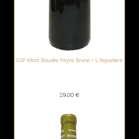
IGP Mont Baudile Peyre Brune / L’Aiguelière
29,00
€