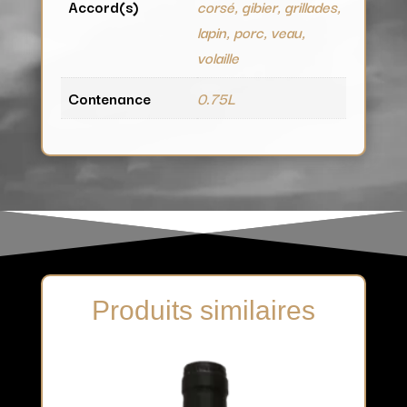
Accord(s)
corsé, gibier, grillades,
lapin, porc, veau,
volaille
Contenance
0.75L
Produits similaires