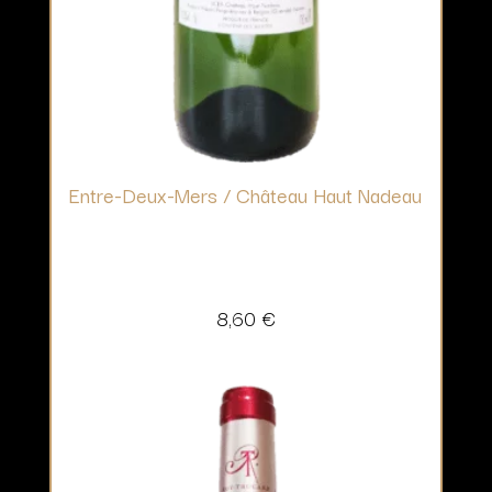
Entre-Deux-Mers / Château Haut Nadeau
8,60
€