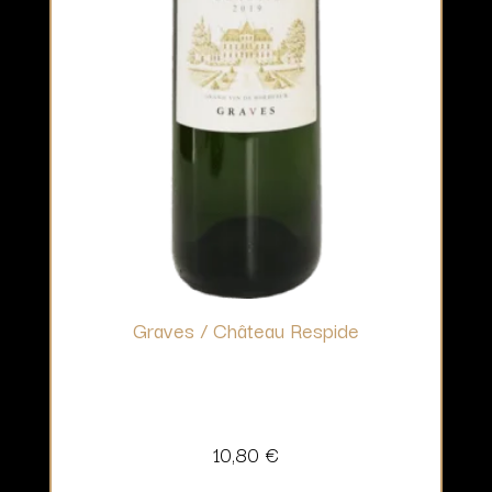
Graves / Château Respide
10,80
€