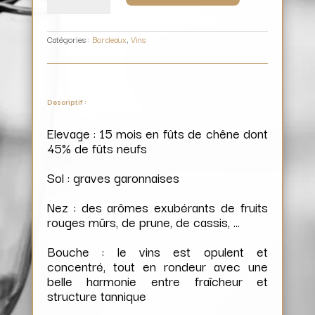
Château
Ormes
de
Pez
Catégories :
Bordeaux
,
Vins
Descriptif :
Elevage : 15 mois en fûts de chêne dont
45% de fûts neufs
Sol : graves garonnaises
Nez : des arômes exubérants de fruits
rouges mûrs, de prune, de cassis, …
Bouche : le vins est opulent et
concentré, tout en rondeur avec une
belle harmonie entre fraîcheur et
structure tannique