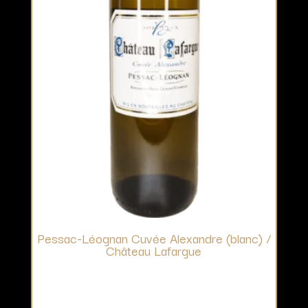
Pessac-Léognan Cuvée Alexandre (blanc) /
Château Lafargue