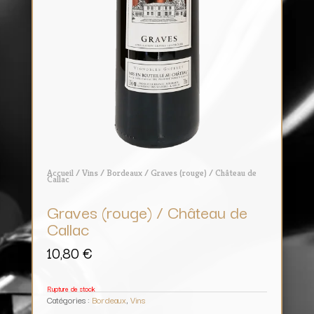
Accueil
/
Vins
/
Bordeaux
/ Graves (rouge) / Château de
Callac
Graves (rouge) / Château de
Callac
10,80
€
Rupture de stock
Catégories :
Bordeaux
,
Vins