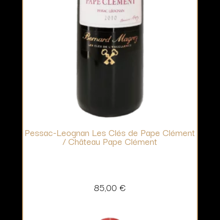
Pessac-Leognan Les Clés de Pape Clément
/ Château Pape Clément
85,00
€