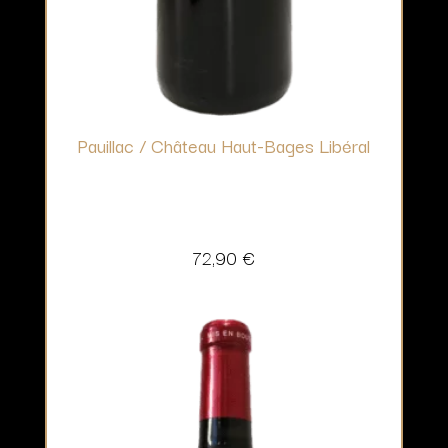
Pauillac / Château Haut-Bages Libéral
72,90
€