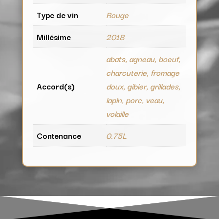
Type de vin
Rouge
Millésime
2018
abats, agneau, boeuf,
charcuterie, fromage
Accord(s)
doux, gibier, grillades,
lapin, porc, veau,
volaille
Contenance
0.75L