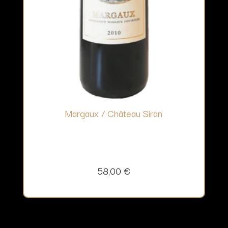
Margaux / Château Siran
58,00
€