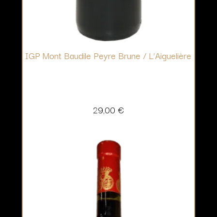
IGP Mont Baudile Peyre Brune / L’Aiguelière
29,00
€