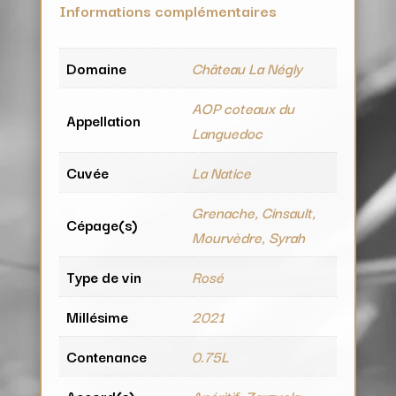
Informations complémentaires
Domaine
Château La Négly
AOP coteaux du
Appellation
Languedoc
Cuvée
La Natice
Grenache, Cinsault,
Cépage(s)
Mourvèdre, Syrah
Type de vin
Rosé
Millésime
2021
Contenance
0.75L
Accord(s)
Apéritif, Zarzuela