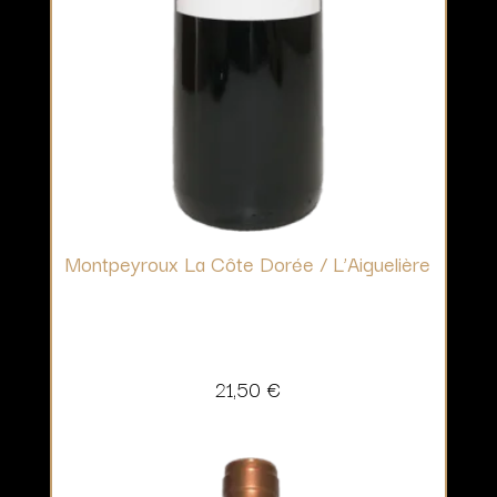
Montpeyroux La Côte Dorée / L’Aiguelière
21,50
€