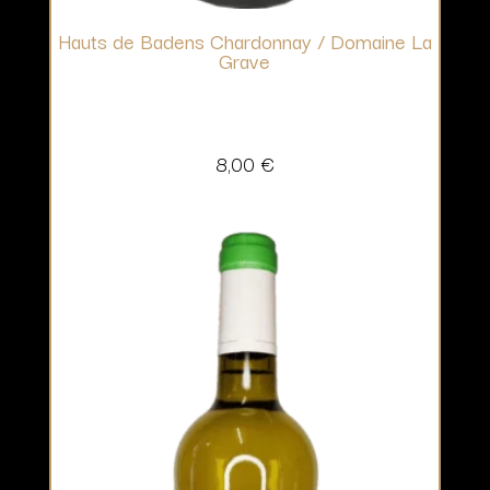
Hauts de Badens Chardonnay / Domaine La
Grave
8,00
€