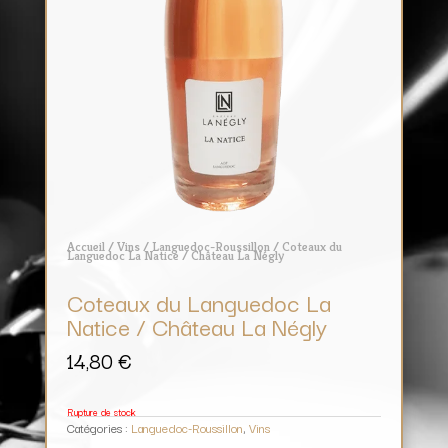
Accueil
/
Vins
/
Languedoc-Roussillon
/ Coteaux du
Languedoc La Natice / Château La Négly
Coteaux du Languedoc La
Natice / Château La Négly
14,80
€
Rupture de stock
Catégories :
Languedoc-Roussillon
,
Vins