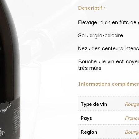
Descriptif :
Elevage : 1 an en fûts d
Sol : argilo-calcaire
Nez : des senteurs inten
Bouche : le vin est soye
très mûrs
Informations complémen
Type de vin
Roug
Pays
Franc
Région
Bourg