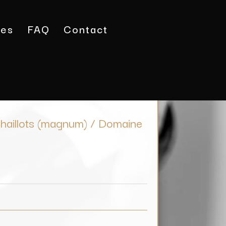
tes
FAQ
Contact
orton Les Chaillots (magnum) / Domaine Xavier
haillots (magnum) / Domaine