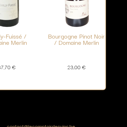
ly-Fuissé /
Bourgogne Pinot Noir
ine Merlin
/ Domaine Merlin
37,70
€
23,00
€
contact@lecomptoirdesvins.be