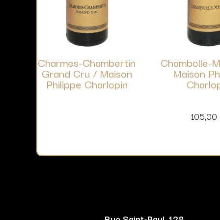
Charmes-Chambertin
Chambolle-M
Grand Cru / Maison
Maison Ph
Philippe Charlopin
Charlo
105,00
Rue Saint-Paul, 128