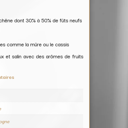
e chêne dont 30% à 50% de fûts neufs
ses comme la mûre ou le cassis
ux et salin avec des arômes de fruits
taires
e
e
ogne