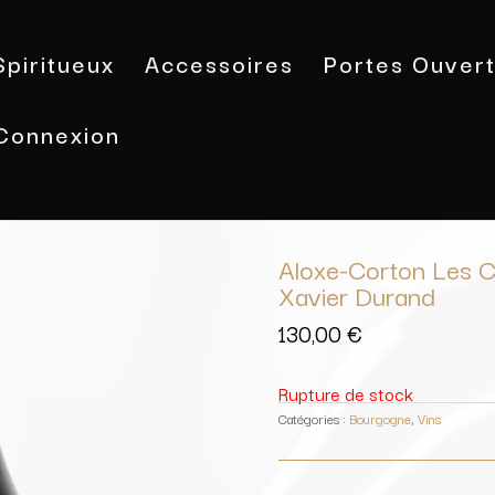
Spiritueux
Accessoires
Portes Ouver
Connexion
Accueil
/
Vins
/
Bourgogne
/ Aloxe-C
Durand
Aloxe-Corton Les C
Xavier Durand
130,00
€
Rupture de stock
Catégories :
Bourgogne
,
Vins