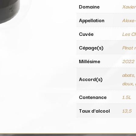
Domaine
Xavie
Appellation
Aloxe
Cuvée
Les Ch
Cépage(s)
Pinot 
Millésime
2022
abats,
Accord(s)
doux, g
Contenance
1.5L
Taux d'alcool
13,5