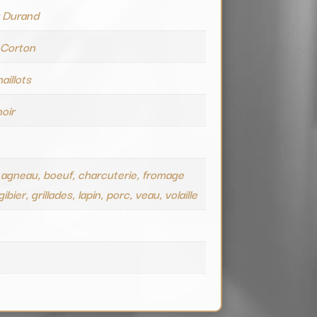
r Durand
-Corton
aillots
noir
 agneau, boeuf, charcuterie, fromage
ibier, grillades, lapin, porc, veau, volaille