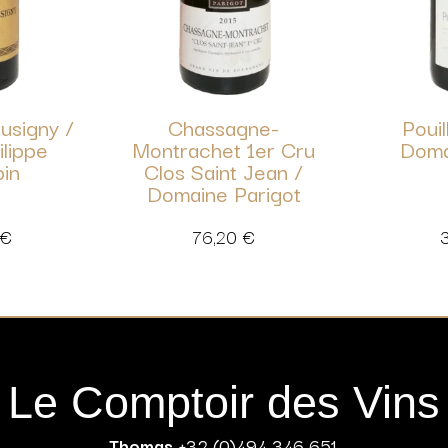
usigny /
Chassagne-
Pouil
ilippe
Montrachet 1er Cru
Doma
pin
Clos Saint Jean /
Domaine Parigot
€
76,20
€
Le Comptoir des Vins
Thomas
+32 (0)494 346 651