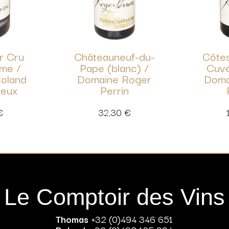
r Cru
Châteauneuf-du-
Côte
me /
Pape (blanc) /
Cuvé
oland
Domaine Roger
Doma
reux
Perrin
€
32,30
€
Le Comptoir des Vins
Thomas
+32 (0)494 346 651