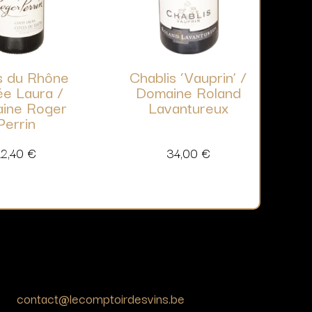
s du Rhône
Chablis ‘Vauprin’ /
e Laura /
Domaine Roland
ine Roger
Lavantureux
Perrin
12,40
€
34,00
€
contact@lecomptoirdesvins.be