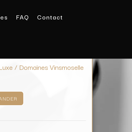
tes
FAQ
Contact
ousseux Brut Luxe / Domaines Vinsmoselle
Luxe / Domaines Vinsmoselle
ANDER