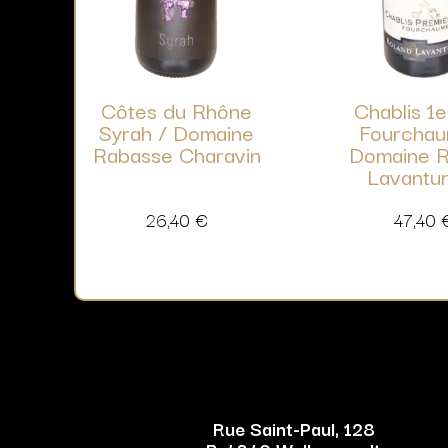
Côtes du Rhône
Chablis 1e
Syrah / Domaine
Fourchau
Rabasse Charavin
Domaine R
Lavantu
26,40
€
47,40
Rue Saint-Paul, 128