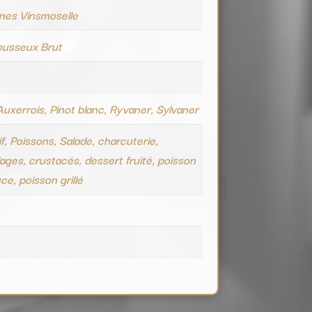
nes Vinsmoselle
ousseux Brut
Auxerrois, Pinot blanc, Ryvaner, Sylvaner
if, Poissons, Salade, charcuterie,
lages, crustacés, dessert fruité, poisson
ce, poisson grillé