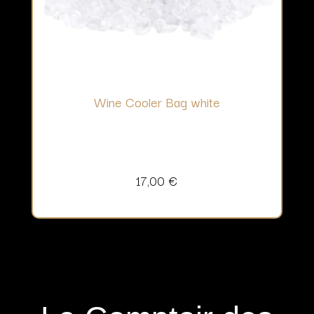
Wine Cooler Bag white
17,00
€