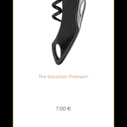
Tire-bouchon Premium
7,00
€