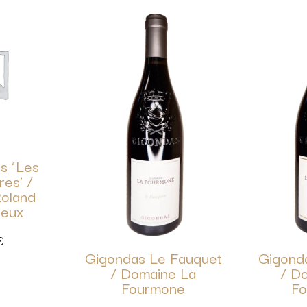
is ‘Les
res’ /
oland
reux
€
Gigondas Le Fauquet
Gigond
/ Domaine La
/ D
Fourmone
Fo