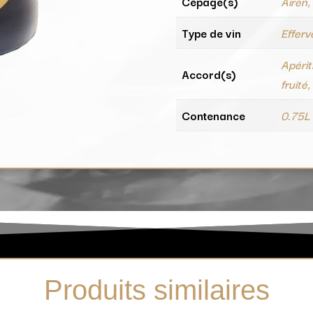
Cépage(s)
Airen
Type de vin
Effer
Apérit
Accord(s)
fruité
Contenance
0.75L
Produits similaires