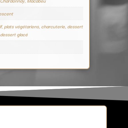
, Chardonnay, Macabeu
vescent
if, plats végétariens, charcuterie, dessert
, dessert glacé