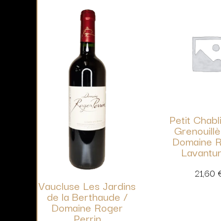
Petit Chabl
Grenouillè
Domaine R
Lavantu
21,60
Vaucluse Les Jardins
de la Berthaude /
Domaine Roger
Perrin