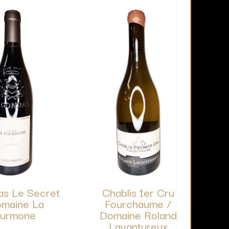
as Le Secret
Chablis 1er Cru
omaine La
Fourchaume /
urmone
Domaine Roland
Lavantureux