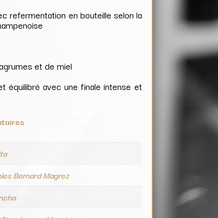
c refermentation en bouteille selon la
Champenoise
’agrumes et de miel
et équilibré avec une finale intense et
taires
ta
bles Bernard Magrez
ncha