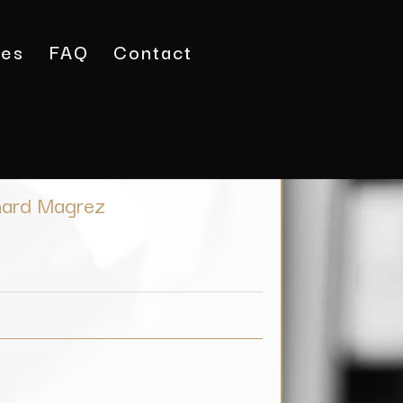
tes
FAQ
Contact
a Brut / Bernard Magrez
rnard Magrez