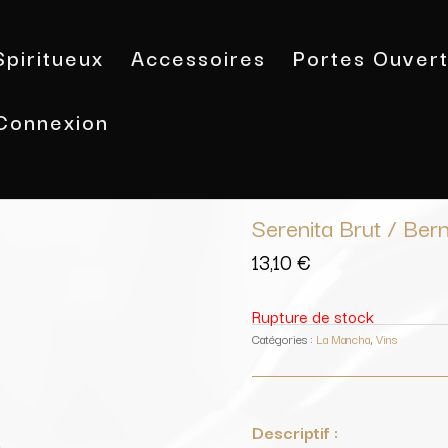
Spiritueux
Accessoires
Portes Ouver
Connexion
Accueil
/
Vins
/
La Mancha
/ Serenit
Serenita Brut / Be
13,10
€
Rupture de stock
Catégories :
La Mancha
,
Vins
Descriptif :