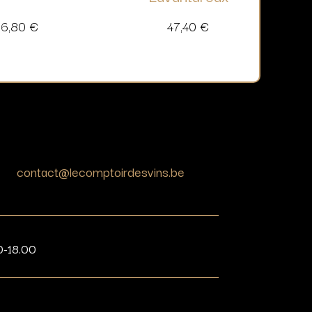
26,80
€
47,40
€
contact@lecomptoirdesvins.be
0-18.00