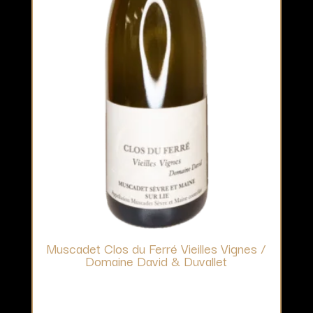
Muscadet Clos du Ferré Vieilles Vignes /
Domaine David & Duvallet