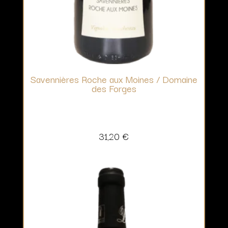
Savennières Roche aux Moines / Domaine
des Forges
31,20
€