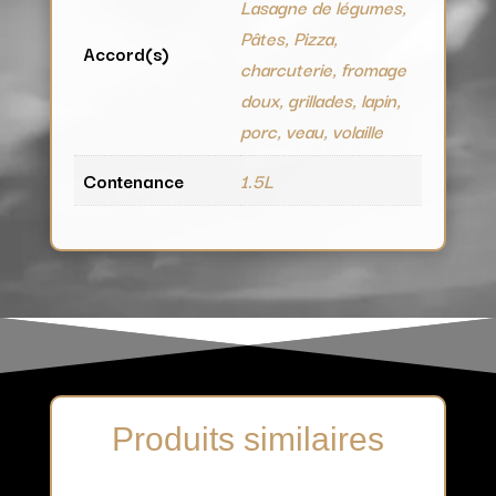
Lasagne de légumes,
Pâtes, Pizza,
Accord(s)
charcuterie, fromage
doux, grillades, lapin,
porc, veau, volaille
Contenance
1.5L
Produits similaires