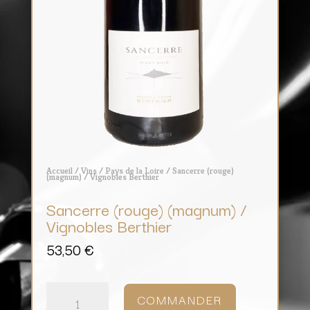
Accueil
/
Vins
/
Pays de la Loire
/ Sancerre (rouge)
(magnum) / Vignobles Berthier
Sancerre (rouge) (magnum) /
Vignobles Berthier
53,50
€
quantité
de
COMMANDER
Sancerre
(rouge)
(magnum)