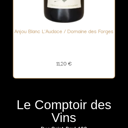
Anjou Blanc L’Audace / Domaine des Forges
11,20
€
Le Comptoir des
Vins