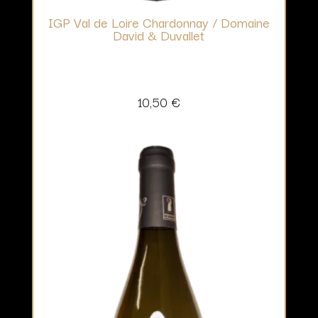
IGP Val de Loire Chardonnay / Domaine
David & Duvallet
10,50
€