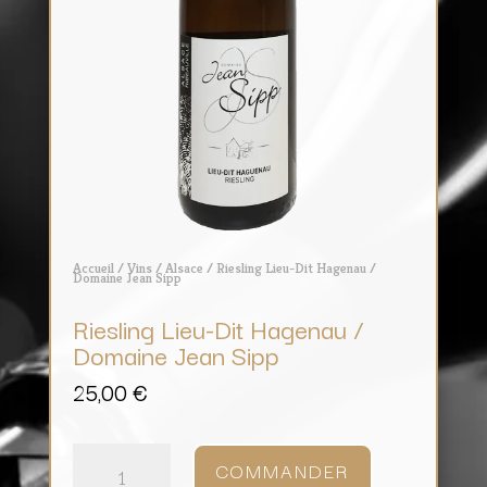
Accueil
/
Vins
/
Alsace
/ Riesling Lieu-Dit Hagenau /
Domaine Jean Sipp
Riesling Lieu-Dit Hagenau /
Domaine Jean Sipp
25,00
€
quantité
de
COMMANDER
Riesling
Lieu-
Dit