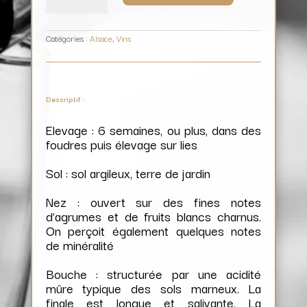
Hagenau
/
Domaine
Jean
Sipp
Catégories :
Alsace
,
Vins
Descriptif :
Elevage : 6 semaines, ou plus, dans des
foudres puis élevage sur lies
Sol : sol argileux, terre de jardin
Nez : ouvert sur des fines notes
d’agrumes et de fruits blancs charnus.
On perçoit également quelques notes
de minéralité
Bouche : structurée par une acidité
mûre typique des sols marneux. La
finale est longue et salivante. La