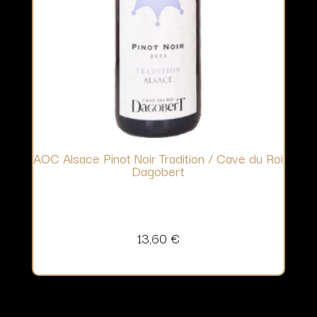
AOC Alsace Pinot Noir Tradition / Cave du Roi
Dagobert
13,60
€