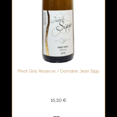
Pinot Gris Réserve / Domaine Jean Sipp
16,30
€