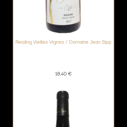
Riesling Vieilles Vignes / Domaine Jean Sipp
18,40
€