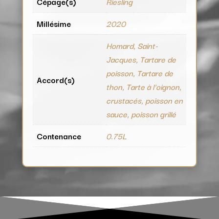
Cépage(s)
Riesling
Millésime
2020
Homard, Saint-
Jacques, Tartare de
poisson, Tartare de
Accord(s)
thon, Tarte à l'oignon,
crustacés, poisson en
sauce, poisson grillé
Contenance
0.75L