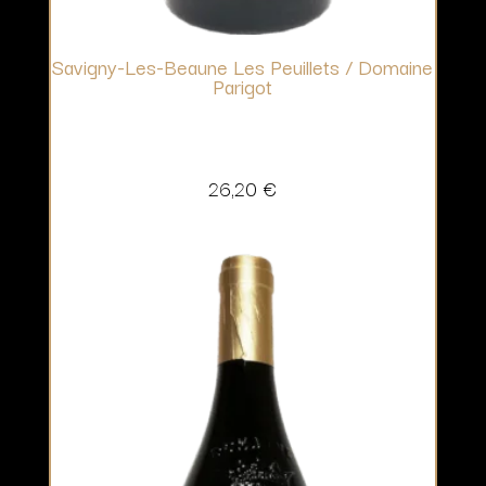
Savigny-Les-Beaune Les Peuillets / Domaine
Parigot
26,20
€