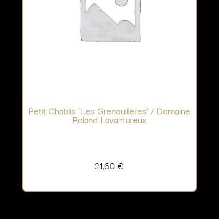
Petit Chablis ‘Les Grenouillères’ / Domaine
Roland Lavantureux
21,60
€