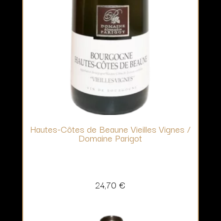
Hautes-Côtes de Beaune Vieilles Vignes /
Domaine Parigot
24,70
€