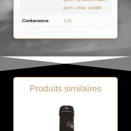
porc, veau, volaille
Contenance
1.5L
Produits similaires