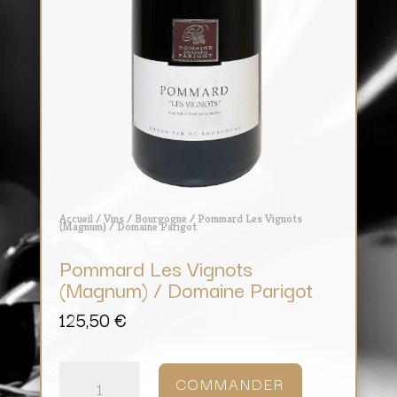
Accueil
/
Vins
/
Bourgogne
/ Pommard Les Vignots
(Magnum) / Domaine Parigot
Pommard Les Vignots
(Magnum) / Domaine Parigot
125,50
€
quantité
de
COMMANDER
Pommard
Les
Vignots