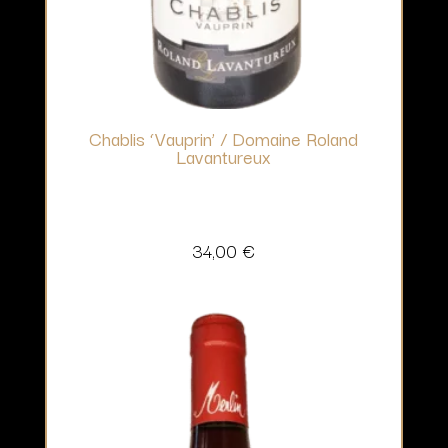
Chablis ‘Vauprin’ / Domaine Roland
Lavantureux
34,00
€