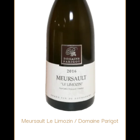
Meursault Le Limozin / Domaine Parigot