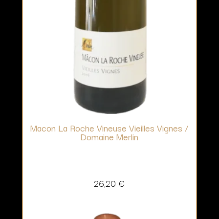
Macon La Roche Vineuse Vieilles Vignes /
Domaine Merlin
26,20
€