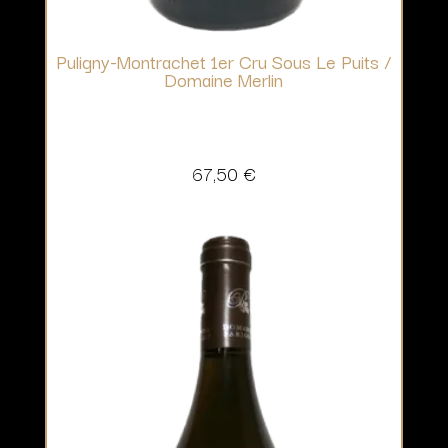
Puligny-Montrachet 1er Cru Sous Le Puits /
Domaine Merlin
67,50
€