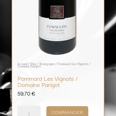
Accueil
/
Vins
/
Bourgogne
/ Pommard Les Vignots /
Domaine Parigot
Pommard Les Vignots /
Domaine Parigot
59,70
€
quantité
de
COMMANDER
Pommard
Les
Vignots