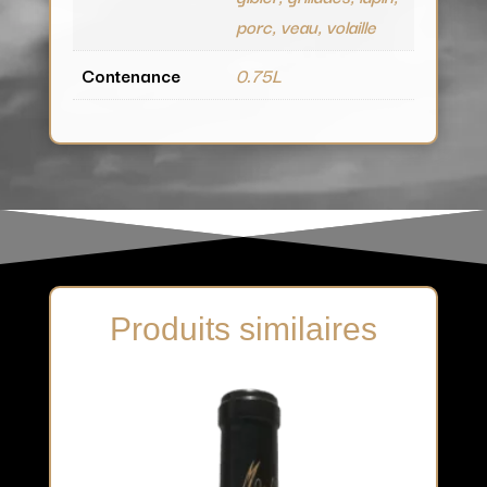
porc, veau, volaille
Contenance
0.75L
Produits similaires