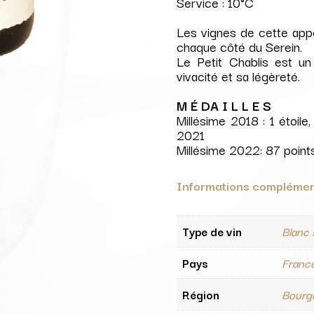
Service : 10°C
Les vignes de cette appel
chaque côté du Serein.
Le Petit Chablis est u
vivacité et sa légèreté.
M É DA I L L E S
Millésime 2018 : 1 étoile
2021
Millésime 2022: 87 poin
Informations complémen
Type de vin
Blanc
Pays
Franc
Région
Bourg