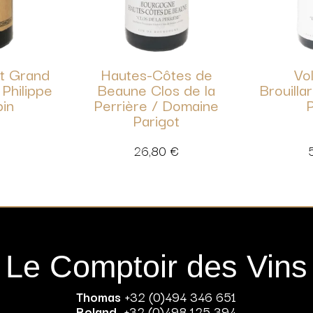
t Grand
Hautes-Côtes de
Vo
Philippe
Beaune Clos de la
Brouilla
pin
Perrière / Domaine
P
Parigot
26,80
€
Le Comptoir des Vins
Thomas
+32 (0)494 346 651
Roland
+32 (0)498 125 394