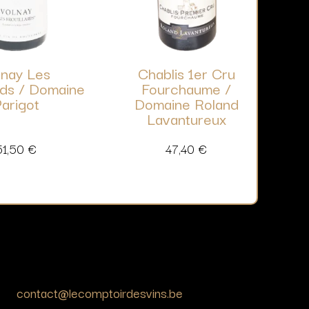
lnay Les
Chablis 1er Cru
rds / Domaine
Fourchaume /
arigot
Domaine Roland
Lavantureux
51,50
€
47,40
€
contact@lecomptoirdesvins.be