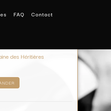
tes
FAQ
Contact
hablis / Domaine des Héritières
aine des Héritières
ANDER