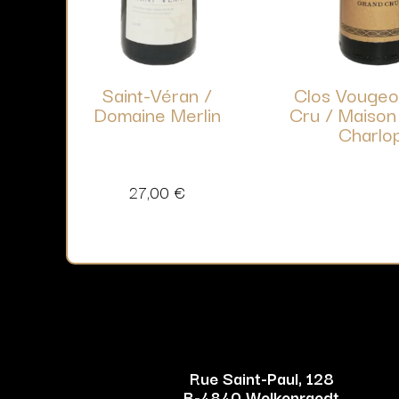
Saint-Véran /
Clos Vougeo
Domaine Merlin
Cru / Maison 
Charlo
27,00
€
Rue Saint-Paul, 128
B-4840 Welkenraedt