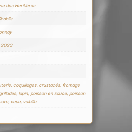
e des Héritières
Chablis
onnay
 2023
terie, coquillages, crustacés, fromage
grillades, lapin, poisson en sauce, poisson
 porc, veau, volaille