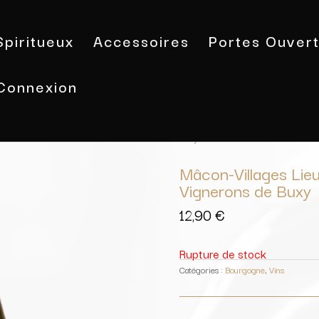
Spiritueux
Accessoires
Portes Ouver
Connexion
Accueil
/
Vins
/
Bourgogne
/ Mâcon-V
Buxy
Mâcon-Villages Lie
Vignerons de Buxy
12,90
€
Rupture de stock
Catégories :
Bourgogne
,
Vins