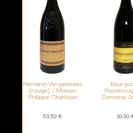
Pernand-Vergelesses
Bourgo
(rouge) / Maison
Passetoug
Philippe Charlopin
Domaine J
53,50
€
10,30