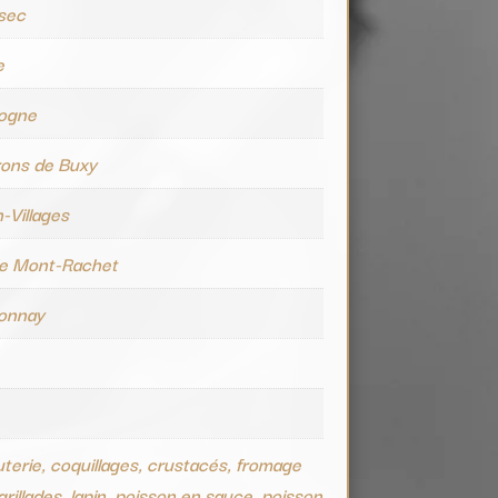
 sec
e
ogne
rons de Buxy
-Villages
de Mont-Rachet
onnay
terie, coquillages, crustacés, fromage
grillades, lapin, poisson en sauce, poisson