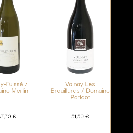
ly-Fuissé /
Volnay Les
ine Merlin
Brouillards / Domaine
Parigot
37,70
€
51,50
€