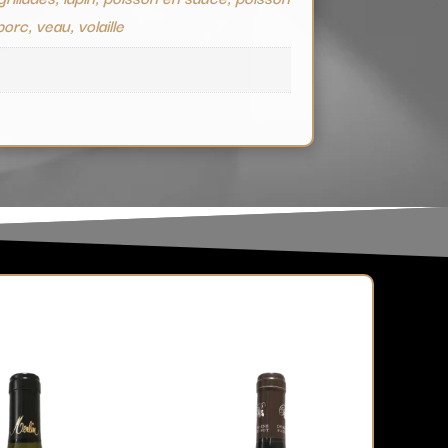
 porc, veau, volaille