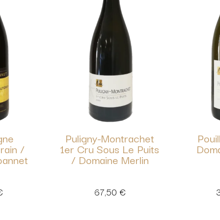
gne
Puligny-Montrachet
Pouil
rain /
1er Cru Sous Le Puits
Doma
oannet
/ Domaine Merlin
€
67,50
€