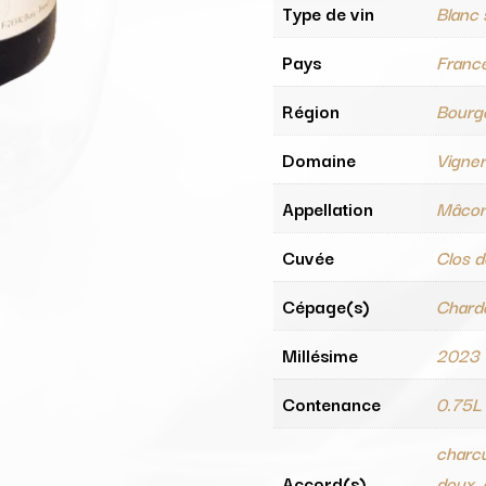
Type de vin
Blanc
Pays
Franc
Région
Bourg
Domaine
Vigne
Appellation
Mâcon
Cuvée
Clos 
Cépage(s)
Chard
Millésime
2023
Contenance
0.75L
charcu
Accord(s)
doux, 