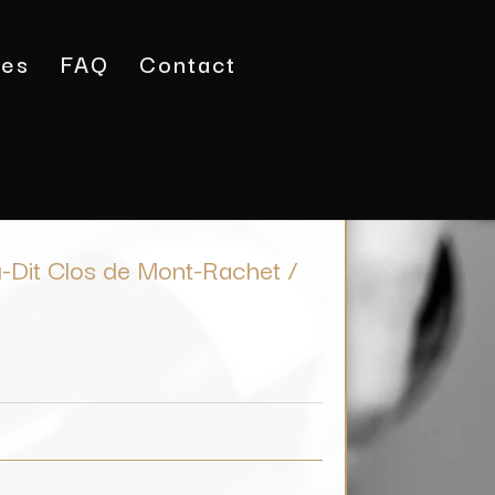
tes
FAQ
Contact
illages Lieu-Dit Clos de Mont-Rachet / Vignerons de
u-Dit Clos de Mont-Rachet /