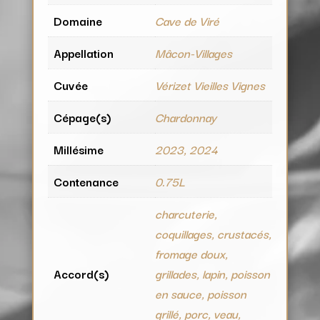
Domaine
Cave de Viré
Appellation
Mâcon-Villages
Cuvée
Vérizet Vieilles Vignes
Cépage(s)
Chardonnay
Millésime
2023, 2024
Contenance
0.75L
charcuterie,
coquillages, crustacés,
fromage doux,
Accord(s)
grillades, lapin, poisson
en sauce, poisson
grillé, porc, veau,