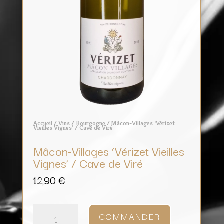
Accueil
/
Vins
/
Bourgogne
/ Mâcon-Villages ‘Vérizet
Vieilles Vignes’ / Cave de Viré
Mâcon-Villages ‘Vérizet Vieilles
Vignes’ / Cave de Viré
12,90
€
quantité
de
COMMANDER
Mâcon-
Villages
'Vérizet