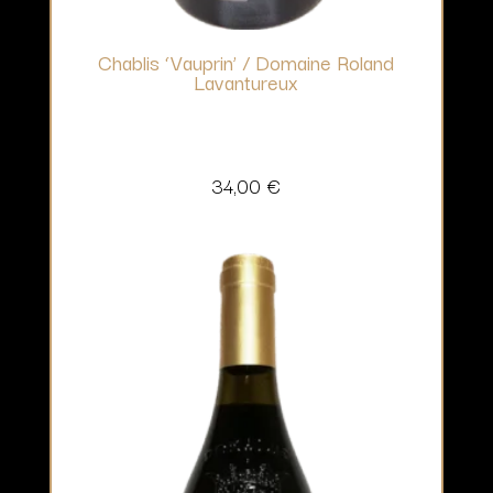
Chablis ‘Vauprin’ / Domaine Roland
Lavantureux
34,00
€