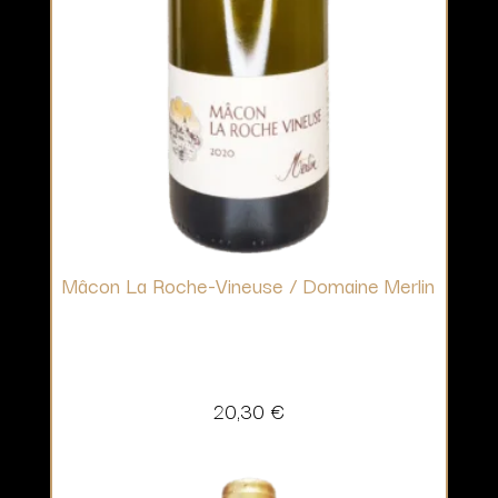
Mâcon La Roche-Vineuse / Domaine Merlin
20,30
€