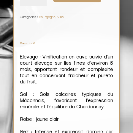
Vieilles
Vignes'
/
Cave
de
Viré
Catégories :
Bourgogne
,
Vins
Descriptif :
Elevage : Vinification en cuve suivie d’un
court élevage sur lies fines d’environ 6
mois, apportant rondeur et complexité
tout en conservant fraîcheur et pureté
du fruit.
Sol : Sols calcaires typiques du
Mâconnais, favorisant l’expression
minérale et l’équilibre du Chardonnay.
Robe : jaune clair
Nez : Intense et expressif, dominé par